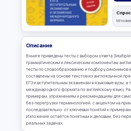
Спрос
Мгновен
Описание
В книге приведены тесты с выбором ответа (Multipl
грамматическим и лексическим компонентам англий
тесты по словообразованию и подбору синонимов и
составлены на основе текстов из англоязычной пре
ЕГЭ и вступительным экзаменам в языковые вузы, а 
международного формата по английскому языку. Ра
примерам, упражнениям и рекомендациям для самос
без перегрузки терминологией, с акцентом на прим
последовательно: от ключевых понятий к примерам
Изложение остаётся понятным и деловым, без перег
реальных задачах.