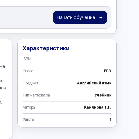
Начать обучение
Характеристики
ISBN
—
же 
Класс
ЕГЭ
к 
Предмет
Английский язык
ов 
Тип материала
Учебник
, 
Авторы
Камянова Т.Г.
Файлы
1