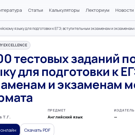
итература
Статьи
Калькуляторы
Лекториум
Новости
ийскому языку для подготовки к ЕГЭ, вступительным экзаменам и экзаменам
Y EXCELLENCE
00 тестовых заданий п
ку для подготовки к Е
заменам и экзаменам 
рмата
ПРЕДМЕТ
ИЗДАТЕЛЬ
 Т.Г.
Английский язык
—
 онлайн
Скачать PDF