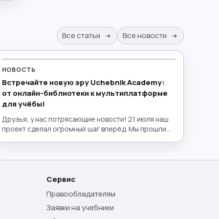
Все статьи
Все новости
НОВОСТЬ
Встречайте новую эру Uchebnik Academy:
от онлайн-библиотеки к мультиплатформе
для учёбы!
Друзья, у нас потрясающие новости! 21 июля наш
проект сделал огромный шаг вперёд. Мы прошли
путь от удобной электронной библиотеки до
полноценного эко-пространства для образования,
запустив полный интерактивный функционал!
Теперь lib.uchebnik.academy — это не просто
место, где можно бесплатно найти нужный учебник
Сервис
или пособие. Это ваш личный умный помощник,
Правообладателям
лаборатория и интерактивный класс в одном окне.
Заявки на учебники