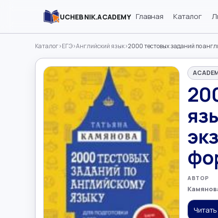
Главная
Каталог
Л
UCHEBNIK.ACADEMY
Каталог
›
ЕГЭ
›
Английский язык
›
2000 тестовых заданий по англ
ACADEM
20
язы
эк
фо
АВТОР
Камянова
Читать