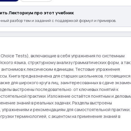
ить Лекториум про этот учебник
ный разбор тем и заданий с поддержкой формул и примеров.
e Choice Tests), включающие в себя упражнения по системным 
ского языка, структурному анализу грамматических форм, а так
 антонимов к лексическим единицам. Тестовые упражнения 
ссы. Книга предназначена для старших школьников, готовящихся 
также для широкого круга лиц, заинтересованных в сдаче экзамен
зделы выстроены последовательно: от ключевых понятий к 
тоятельной практики. Изложение остаётся понятным и деловым
енение знаний в реальных задачах. Разделы выстроены 
, упражнениям и рекомендациям для самостоятельной практики. 
рузки терминологией, с акцентом на применение знаний в 