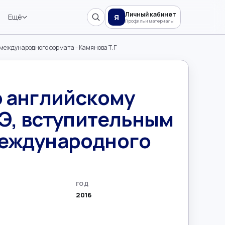
Личный кабинет
Ещё
Я
Профиль и материалы
 международного формата - Камянова Т.Г
о английскому
ГЭ, вступительным
международного
ГОД
2016