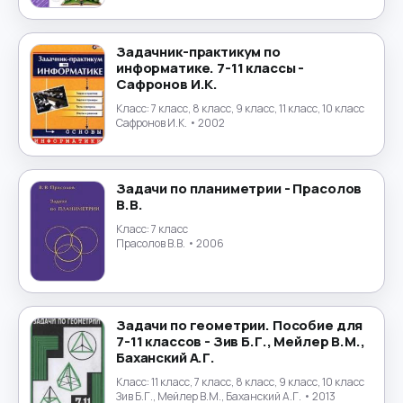
Португальский язык
→
Задачник-практикум по
информатике. 7-11 классы -
Природоведение
→
Сафронов И.К.
Класс:
7 класс, 8 класс, 9 класс, 11 класс, 10 класс
Психология
→
Сафронов И.К.
• 2002
Религиоведение
→
Задачи по планиметрии - Прасолов
Русский язык
→
В.В.
Класс:
7 класс
Технология
Прасолов В.В.
• 2006
→
Труд
→
Задачи по геометрии. Пособие для
Турецкий язык
→
7-11 классов - Зив Б.Г., Мейлер В.М.,
Баханский А.Г.
Украинский язык
→
Класс:
11 класс, 7 класс, 8 класс, 9 класс, 10 класс
Зив Б.Г., Мейлер В.М., Баханский А.Г.
• 2013