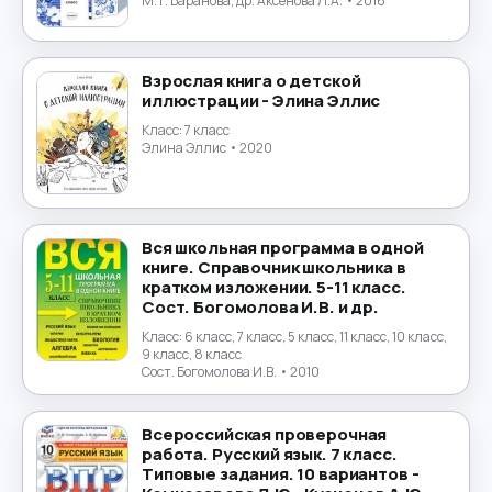
Экология
→
М.Т. Баранова, др. Аксенова Л.А.
• 2016
Экономика
→
Взрослая книга о детской
иллюстрации - Элина Эллис
Юриспруденция
→
Класс:
7 класс
Элина Эллис
• 2020
Японский язык
→
Вся школьная программа в одной
книге. Справочник школьника в
кратком изложении. 5-11 класс.
Сост. Богомолова И.В. и др.
Класс:
6 класс, 7 класс, 5 класс, 11 класс, 10 класс,
9 класс, 8 класс
Сост. Богомолова И.В.
• 2010
Всероссийская проверочная
работа. Русский язык. 7 класс.
Типовые задания. 10 вариантов -