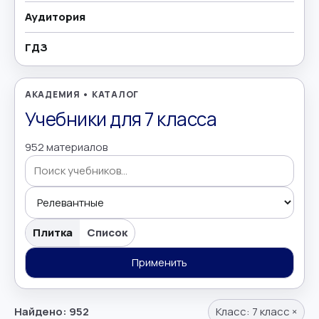
Аудитория
География
→
ГДЗ
Геометрия
→
Греческий язык
→
АКАДЕМИЯ • КАТАЛОГ
Учебники для 7 класса
Дополнительно
→
952 материалов
Естествознание
→
Иврит
→
Поиск учебников
Иностранные языки
→
Плитка
Список
Информатика
Применить
→
Искусство
→
Найдено: 952
Класс:
7 класс
×