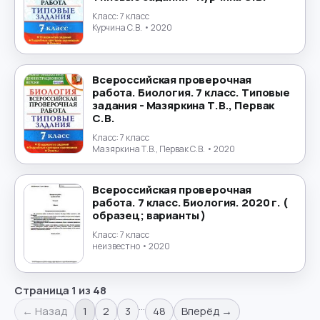
Класс:
7 класс
Курчина С.В.
• 2020
Всероссийская проверочная
работа. Биология. 7 класс. Типовые
задания - Мазяркина Т.В., Первак
С.В.
Класс:
7 класс
Мазяркина Т.В., Первак С.В.
• 2020
Всероссийская проверочная
работа. 7 класс. Биология. 2020 г. (
образец; варианты )
Класс:
7 класс
неизвестно
• 2020
Страница
1
из
48
…
← Назад
1
2
3
48
Вперёд →