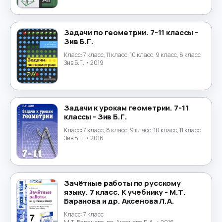
Физика
→
Физическая культура
→
Задачи по геометрии. 7-11 классы -
Зив Б.Г.
Финансы
Класс:
7 класс, 11 класс, 10 класс, 9 класс, 8 класс
→
Зив Б.Г.
• 2019
Финский язык
→
Французский язык
→
Задачи к урокам геометрии. 7-11
классы - Зив Б.Г.
Химия
→
Класс:
7 класс, 8 класс, 9 класс, 10 класс, 11 класс
Зив Б.Г.
• 2016
Черчение
→
Чешский язык
→
Зачётные работы по русскому
языку. 7 класс. К учебнику - М.Т.
Шведский язык
→
Баранова и др. Аксенова Л.А.
Класс:
7 класс