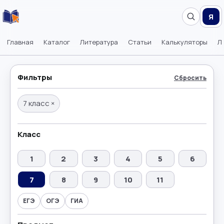
Я
Главная
Каталог
Литература
Статьи
Калькуляторы
Л
Фильтры
Сбросить
7 класс
×
Класс
1
2
3
4
5
6
7
8
9
10
11
ЕГЭ
ОГЭ
ГИА