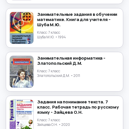
Маркетинг
→
Математика
→
Занимательные задания в обучении
математике. Книга для учителя -
Шуба М.Ю.
Менеджмент
→
Класс:
7 класс
Шуба М.Ю.
• 1994
Музыка
→
Налогообложение
→
Занимательная информатика -
Златопольский Д.М.
Немецкий язык
→
Класс:
7 класс
Златопольский Д.М.
• 2011
ОБЖ
→
Обществознание
→
Задания на понимание текста. 7
класс. Рабочая тетрадь по русскому
Окружающий мир
→
языку - Зайцева О.Н.
Класс:
7 класс
Польский язык
→
Зайцева О.Н.
• 2020