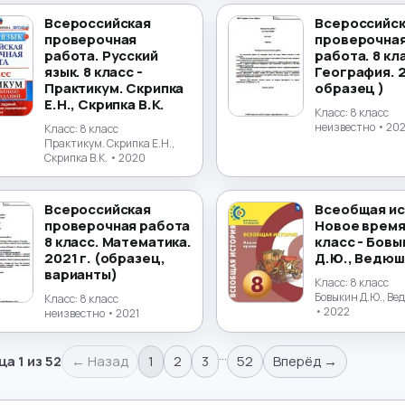
Всероссийская
Всероссийс
проверочная
проверочна
работа. Русский
работа. 8 кл
язык. 8 класс -
География. 2
Практикум. Скрипка
образец )
Е.Н., Скрипка В.К.
Класс:
8 класс
неизвестно
• 20
Класс:
8 класс
Практикум. Скрипка Е.Н.,
Скрипка В.К.
• 2020
Всероссийская
Всеобщая ис
проверочная работа
Новое время
8 класс. Математика.
класс - Бовы
2021 г. (образец,
Д.Ю., Ведюшк
варианты)
Класс:
8 класс
Бовыкин Д.Ю., Ве
Класс:
8 класс
• 2022
неизвестно
• 2021
…
ца
1
из
52
← Назад
1
2
3
52
Вперёд →