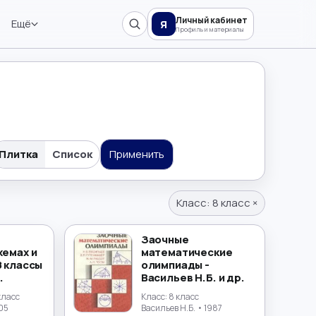
Личный кабинет
Ещё
Я
Профиль и материалы
Плитка
Список
Применить
Класс:
8 класс
×
Заочные
хемах и
математические
8 классы
олимпиады -
.
Васильев Н.Б. и др.
 класс
Класс:
8 класс
05
Васильев Н.Б.
• 1987