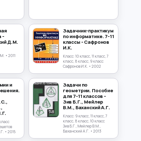
ная
Задачник-практикум
 -
по информатике. 7-11
ий Д.М.
классы - Сафронов
И.К.
.М.
• 2011
Класс:
10 класс, 11 класс, 7
класс, 8 класс, 9 класс
Сафронов И.К.
• 2002
мии и
Задачи по
решения.
геометрии. Пособие
для 7-11 классов -
С.,
Зив Б.Г., Мейлер
,
В.М., Баханский А.Г.
.Г.
Класс:
9 класс, 11 класс, 7
класс, 8 класс, 10 класс
 класс
Зив Б.Г., Мейлер В.М.,
Решетов
Баханский А.Г.
• 2013
.Г.
• 2015