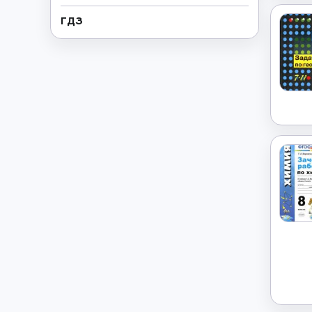
ГДЗ
Геометрия
→
Греческий язык
→
Дополнительно
→
Естествознание
→
Иврит
→
Иностранные языки
→
Информатика
→
Искусство
→
Испанский язык
→