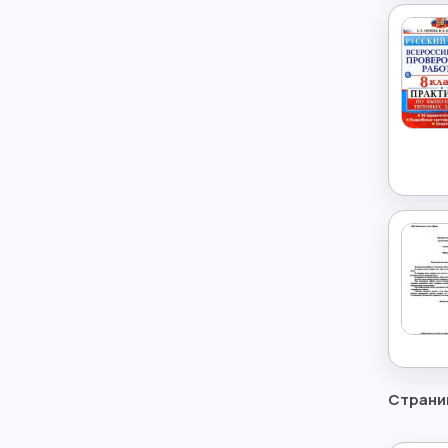
История
→
История России
→
Итальянский язык
→
Китайский язык
→
Культурология
→
Латинский язык
→
Литература
→
Литературное чтение
→
Страни
Маркетинг
→