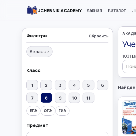
Главная
Каталог
Л
UCHEBNIK.ACADEMY
АКАДЕ
Фильтры
Сбросить
Уче
8 класс
×
1031 
Поиск
Класс
1
2
3
4
5
6
Найдено
7
8
9
10
11
ЕГЭ
ОГЭ
ГИА
Предмет