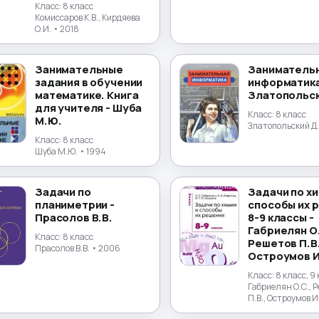
Класс:
8 класс
Комиссаров К.В., Кирдяева
О.И.
• 2018
Занимательные
Заниматель
задания в обучении
информатика
математике. Книга
Златопольск
для учителя - Шуба
Класс:
8 класс
М.Ю.
Златопольский Д
Класс:
8 класс
Шуба М.Ю.
• 1994
Задачи по
Задачи по хи
планиметрии -
способы их 
Прасолов В.В.
8-9 классы -
Габриелян О.
Класс:
8 класс
Решетов П.В.
Прасолов В.В.
• 2006
Остроумов И
Класс:
8 класс, 9
Габриелян О.С., 
П.В., Остроумов И