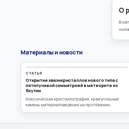
Математика
→
О 
Менеджмент
→
В ка
онла
Музыка
→
Налогообложение
→
Материалы и новости
Немецкий язык
→
ОБЖ
→
СТАТЬЯ
Открытие квазикристаллов нового типа с
пятилучевой симметрией в метеорите из
Обществознание
→
Якутии
Классическая кристаллография, краеугольный
Окружающий мир
→
камень материаловедения на протяжении
столетий, строится на принципе периодичности —
Польский язык
→
упорядоченном, повторяющемся расположении
атомов в пространстве. Эта периодичность
Португальский язык
→
диктует, какие типы симметрии могут существовать