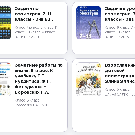
Задачи по
Задачи к ур
геометрии. 7-11
геометрии. 7
классы - Зив Б.Г.
классы - Зив 
Класс:
7 класс, 8 класс, 11
Класс:
9 класс, 7 
класс, 10 класс, 9 класс
класс, 10 класс, 1
Зив Б.Г.
• 2019
Зив Б.Г.
• 2016
Зачётные работы по
Взрослая кни
химии. 8 класс. К
детской
учебнику Г.Е.
иллюстрации
Рудзитиса, Ф.Г.
Элина Эллис
Фельдмана. -
Класс:
8 класс
Боровских Т.А.
Элина Эллис
• 2
Класс:
8 класс
Боровских Т.А.
• 2019