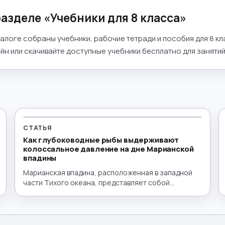
разделе «
Учебники для 8 класса
»
талоге собраны учебники, рабочие тетради и пособия для 8 к
йн или скачивайте доступные учебники бесплатно для занятий 
СТАТЬЯ
Как глубоководные рыбы выдерживают
колоссальное давление на дне Марианской
впадины
Марианская впадина, расположенная в западной
части Тихого океана, представляет собой
глубочайший желоб на Земле, где жизнь
сталкивается с одними из самых экстремальных
условий на нашей планете. Ее максимальная
глубина, известная как Бездна Челленджера,