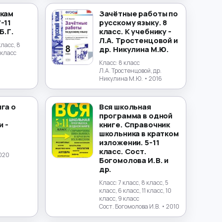
окам
Зачётные работы по
-11
русскому языку. 8
Б.Г.
класс. К учебнику -
Л.А. Тростенцовой и
класс, 8
др. Никулина М.Ю.
1 класс
Класс:
8 класс
Л.А. Тростенцовой, др.
Никулина М.Ю.
• 2016
га о
Вся школьная
программа в одной
 -
книге. Справочник
школьника в кратком
изложении. 5-11
класс. Сост.
020
Богомолова И.В. и
др.
Класс:
7 класс, 8 класс, 5
класс, 6 класс, 11 класс, 10
класс, 9 класс
Сост. Богомолова И.В.
• 2010