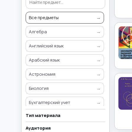
Все предметы
→
Алгебра
→
Английский язык
→
Арабский язык
→
Астрономия
→
Биология
→
Бухгалтерский учет
→
Тип материала
Всемирная история
→
Аудитория
География
→