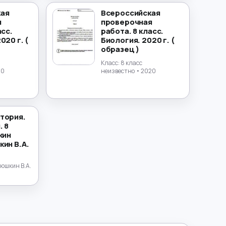
кая
Всероссийская
я
проверочная
асс.
работа. 8 класс.
020 г. (
Биология. 2020 г. (
образец )
Класс:
8 класс
20
неизвестно
• 2020
тория.
. 8
кин
ин В.А.
дюшкин В.А.