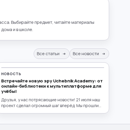
ласса. Выбирайте предмет, читайте материалы
дома и в школе.
Все статьи
Все новости
НОВОСТЬ
Встречайте новую эру Uchebnik Academy: от
онлайн-библиотеки к мультиплатформе для
учёбы!
Друзья, у нас потрясающие новости! 21 июля наш
проект сделал огромный шаг вперёд. Мы прошли
путь от удобной электронной библиотеки до
полноценного эко-пространства для образования,
запустив полный интерактивный функционал!
Теперь lib.uchebnik.academy — это не просто