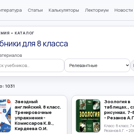
итература
Статьи
Калькуляторы
Лекториум
Новости
МИЯ • КАТАЛОГ
бники для 8 класса
материалов
 учебников
: 1031
Звездный
Зоология в
английский. 8 класс.
таблицах., с
Тренировочные
рисунках. 7-
упражнения -
- Резанов А.Г
Комиссаров К.В.,
Класс:
8 класс, 7
Кирдяева О.И.
Резанов А.Г.
• 20