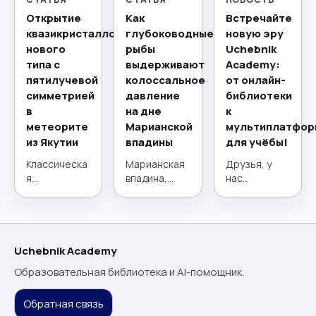
Открытие
Как
Встречайте
квазикристаллов
глубоководные
новую эру
нового
рыбы
Uchebnik
типа с
выдерживают
Academy:
пятилучевой
колоссальное
от онлайн-
симметрией
давление
библиотеки
в
на дне
к
метеорите
Марианской
мультиплатфор
из Якутии
впадины
для учёбы!
Классическа
Марианская
Друзья, у
я
впадина,
нас
кристаллогр
расположен
потрясающи
афия,
ная в
е новости! 21
краеугольны
западной
июля наш
й камень
части Тихого
проект
материалов
океана,
сделал
Uchebnik Academy
едения на
представляе
огромный
Образовательная библиотека и AI-помощник.
протяжении
т собой
шаг вперёд.
столетий,
глубочайший
Мы прошли
Обратная связь
строится на
желоб на
путь от