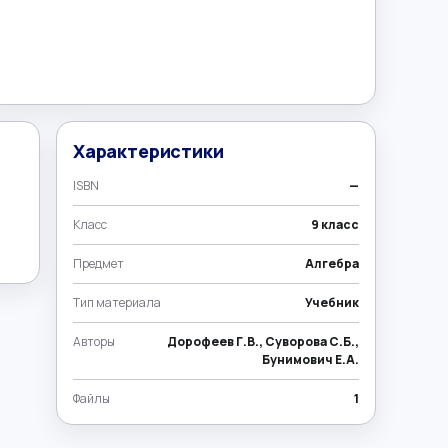
Характеристики
ISBN
—
Класс
9 класс
Предмет
Алгебра
Тип материала
Учебник
Авторы
Дорофеев Г.В., Суворова С.Б.,
Бунимович Е.А.
Файлы
1