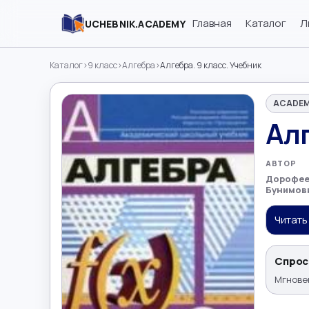
Главная
Каталог
Л
UCHEBNIK.ACADEMY
Каталог
›
9 класс
›
Алгебра
›
Алгебра. 9 класс. Учебник
ACADEM
Алг
АВТОР
Дорофеев
Бунимови
Читать
Спрос
Мгновен