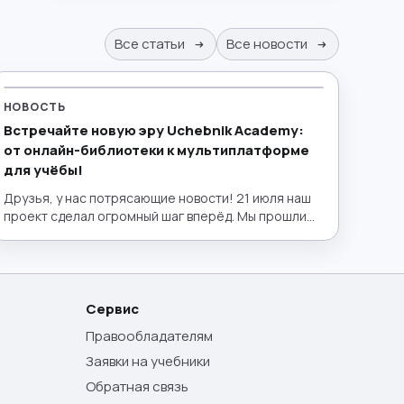
Все статьи
Все новости
НОВОСТЬ
Встречайте новую эру Uchebnik Academy:
от онлайн-библиотеки к мультиплатформе
для учёбы!
Друзья, у нас потрясающие новости! 21 июля наш
проект сделал огромный шаг вперёд. Мы прошли
путь от удобной электронной библиотеки до
полноценного эко-пространства для образования,
запустив полный интерактивный функционал!
Теперь lib.uchebnik.academy — это не просто
место, где можно бесплатно найти нужный учебник
Сервис
или пособие. Это ваш личный умный помощник,
Правообладателям
лаборатория и интерактивный класс в одном окне.
Заявки на учебники
Обратная связь