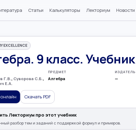
итература
Статьи
Калькуляторы
Лекториум
Новости
Y EXCELLENCE
ебра. 9 класс. Учебник
ПРЕДМЕТ
ИЗДАТЕЛЬ
 Г.В.
,
Суворова С.Б.
,
Алгебра
—
ч Е.А.
 онлайн
Скачать PDF
ить Лекториум про этот учебник
ный разбор тем и заданий с поддержкой формул и примеров.