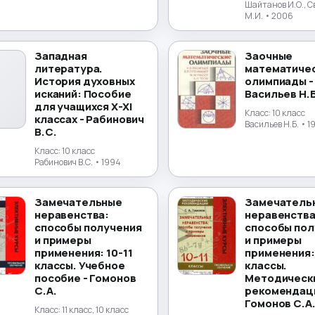
Шайтанов И.О., С
М.И.
• 2006
Западная
Заочные
литература.
математиче
История духовных
олимпиады -
исканий: Пособие
Васильев Н.Б
для учащихся X-XI
Класс:
10 класс
классах - Рабинович
Васильев Н.Б.
• 1
В.С.
Класс:
10 класс
Рабинович В.С.
• 1994
Замечательные
Замечатель
неравенства:
неравенства
способы получения
способы пол
и примеры
и примеры
применения: 10-11
применения: 
классы. Учебное
классы.
пособие - Гомонов
Методическ
С.А.
рекомендаци
Гомонов С.А
Класс:
11 класс, 10 класс