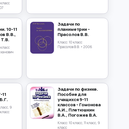
1 класс
07
Задачи по
и. 10-11
планиметрии -
ов В.В.,
Прасолов В.В.
Т.В.
Класс:
10 класс
Прасолов В.В.
• 2006
0 класс
аханович
Задачи по физике.
-11
Пособие для
Б.Г.
учащихся 9-11
классов - Гомонова
класс, 9
А.И., Плетюшкин
1 класс
В.А., Погожев В.А.
Класс:
10 класс, 11 класс, 9
класс