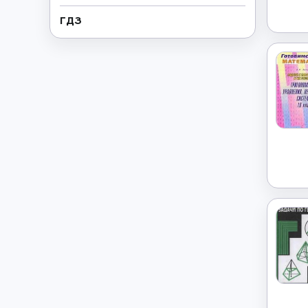
ГДЗ
Геометрия
→
Греческий язык
→
Дополнительно
→
Естествознание
→
Иврит
→
Иностранные языки
→
Информатика
→
Искусство
→
Испанский язык
→