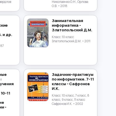
вердлов
Николаенко О.Н., Орлова
О.В.
• 2018
Занимательная
ские
информатика -
Златопольский Д.М.
. и др.
Класс:
10 класс
Златопольский Д.М.
• 2011
987
ные
Задачник-практикум
:
по информатике. 7-11
учения
классы - Сафронов
И.К.
10-11
Класс:
10 класс, 7 класс, 8
класс, 9 класс, 11 класс
ие
Сафронов И.К.
• 2002
и -
.