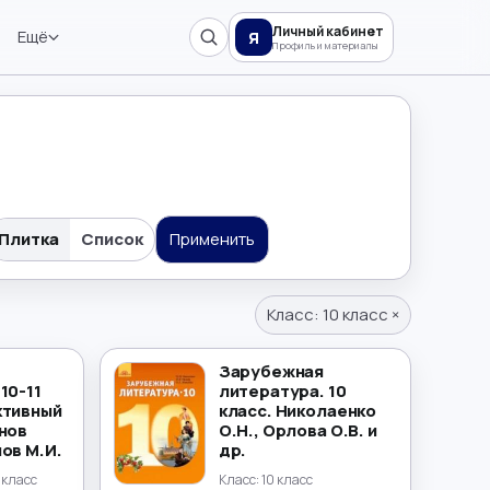
Личный кабинет
Ещё
Я
Профиль и материалы
Плитка
Список
Применить
Класс:
10 класс
×
Зарубежная
10-11
литература. 10
ктивный
класс. Николаенко
анов
О.Н., Орлова О.В. и
ов М.И.
др.
0 класс
Класс:
10 класс