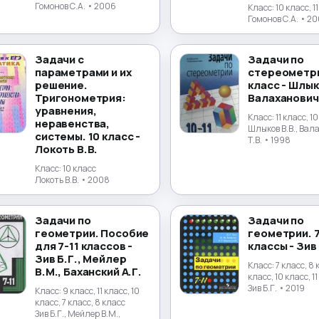
Гомонов С.А.
• 2006
Класс:
10 класс, 1
Гомонов С.А.
• 20
Задачи с
Задачи по
параметрами и их
стереометри
решение.
класс - Шлык
Тригонометрия:
Валаханович 
уравнения,
Класс:
11 класс, 1
неравенства,
Шлыков В.В., Вал
системы. 10 класс -
Т.В.
• 1998
Локоть В.В.
Класс:
10 класс
Локоть В.В.
• 2008
Задачи по
Задачи по
геометрии. Пособие
геометрии. 7
для 7-11 классов -
классы - Зив 
Зив Б.Г., Мейлер
Класс:
7 класс, 8 
В.М., Баханский А.Г.
класс, 10 класс, 1
Зив Б.Г.
• 2019
Класс:
9 класс, 11 класс, 10
класс, 7 класс, 8 класс
Зив Б.Г., Мейлер В.М.,