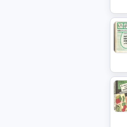
История
→
История России
→
Итальянский язык
→
Китайский язык
→
Культурология
→
Латинский язык
→
Литература
→
Литературное чтение
→
Маркетинг
→