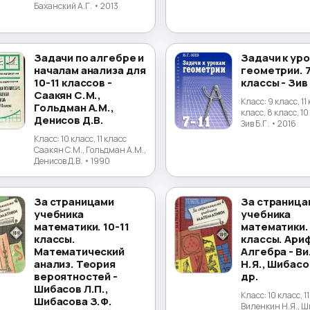
Баханский А.Г.
• 2013
Задачи по алгебре и
Задачи к ур
началам анализа для
геометрии. 7
10-11 классов -
классы - Зив 
Саакян С.М.,
Класс:
9 класс, 11
Гольдман А.М.,
класс, 8 класс, 1
Денисов Д.В.
Зив Б.Г.
• 2016
Класс:
10 класс, 11 класс
Саакян С.М., Гольдман А.М.,
Денисов Д.В.
• 1990
За страницами
За страница
учебника
учебника
математики. 10-11
математики. 
классы.
классы. Ари
Математический
Алгебра - В
анализ. Теория
Н.Я., Шибасов
вероятностей -
др.
Шибасов Л.П.,
Класс:
10 класс, 1
Шибасова З.Ф.
Виленкин Н.Я., Ш