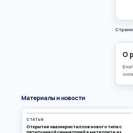
Математика
→
Менеджмент
→
Страни
Музыка
→
Налогообложение
→
О 
Немецкий язык
→
В ка
онла
ОБЖ
→
Обществознание
→
Материалы и новости
Окружающий мир
→
Польский язык
→
СТАТЬЯ
Открытие квазикристаллов нового типа с
Португальский язык
→
пятилучевой симметрией в метеорите из