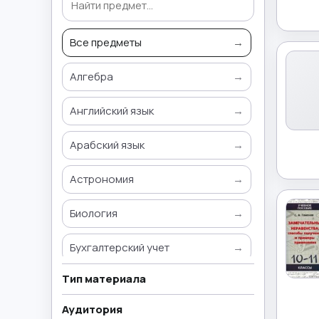
Все предметы
→
Алгебра
→
Английский язык
→
Арабский язык
→
Астрономия
→
Биология
→
Бухгалтерский учет
→
Тип материала
Всемирная история
→
Аудитория
География
→