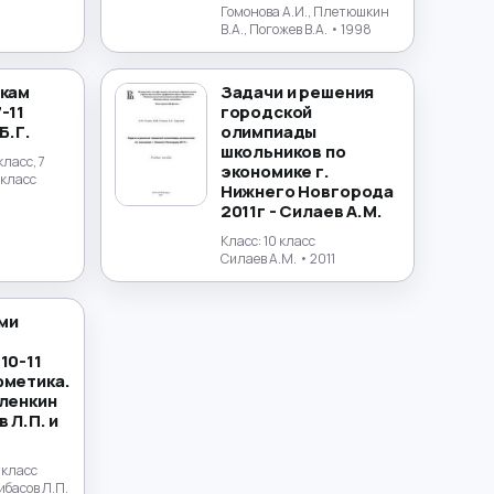
Гомонова А.И., Плетюшкин
В.А., Погожев В.А.
• 1998
окам
Задачи и решения
-11
городской
Б.Г.
олимпиады
школьников по
 класс, 7
экономике г.
0 класс
Нижнего Новгорода
2011г - Силаев А.М.
Класс:
10 класс
Силаев А.М.
• 2011
ми
10-11
фметика.
иленкин
 Л.П. и
1 класс
ибасов Л.П.