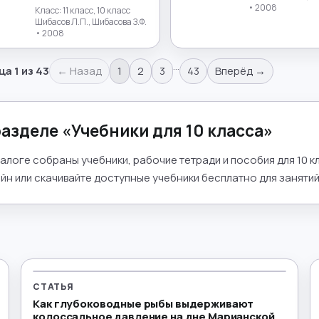
• 2008
Класс:
11 класс, 10 класс
Шибасов Л.П., Шибасова З.Ф.
• 2008
…
ца
1
из
43
← Назад
1
2
3
43
Вперёд →
разделе «
Учебники для 10 класса
»
талоге собраны учебники, рабочие тетради и пособия для 10 
йн или скачивайте доступные учебники бесплатно для занятий 
СТАТЬЯ
Как глубоководные рыбы выдерживают
колоссальное давление на дне Марианской