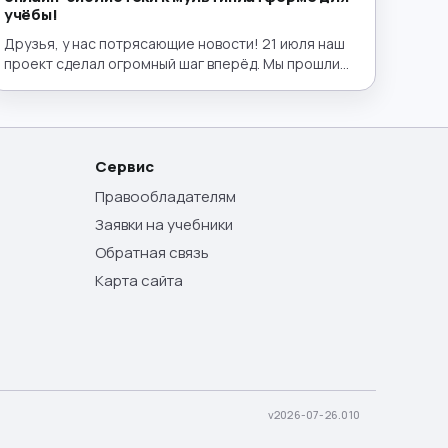
учёбы!
Друзья, у нас потрясающие новости! 21 июля наш
проект сделал огромный шаг вперёд. Мы прошли
путь от удобной электронной библиотеки до
полноценного эко-пространства для образования,
запустив полный интерактивный функционал!
Теперь lib.uchebnik.academy — это не просто
место, где можно бесплатно найти нужный учебник
Сервис
или пособие. Это ваш личный умный помощник,
Правообладателям
лаборатория и интерактивный класс в одном окне.
Заявки на учебники
Обратная связь
Карта сайта
v
2026-07-26.010