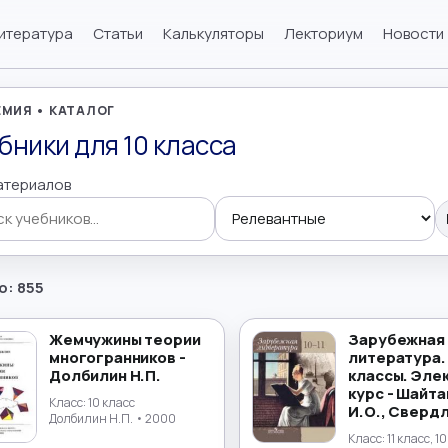
итература
Статьи
Калькуляторы
Лекториум
Новости
МИЯ • КАТАЛОГ
бники для 10 класса
атериалов
 учебников
о: 855
Жемчужины теории
Зарубежная
многогранников -
литература. 
Долбилин Н.П.
классы. Эле
курс - Шайт
Класс:
10 класс
И.О., Свердл
Долбилин Н.П.
• 2000
Класс:
11 класс, 1