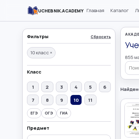
Главная
Каталог
Л
UCHEBNIK.ACADEMY
АКАДЕ
Фильтры
Сбросить
Уче
10 класс
×
855 м
Поиск
Класс
1
2
3
4
5
6
Найден
7
8
9
10
11
ЕГЭ
ОГЭ
ГИА
Предмет