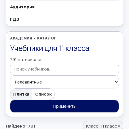
Аудитория
География
→
ГДЗ
Геометрия
→
Греческий язык
→
АКАДЕМИЯ • КАТАЛОГ
Учебники для 11 класса
Дополнительно
→
791 материалов
Естествознание
→
Иврит
→
Поиск учебников
Иностранные языки
→
Плитка
Список
Информатика
Применить
→
Искусство
→
Найдено: 791
Класс:
11 класс
×