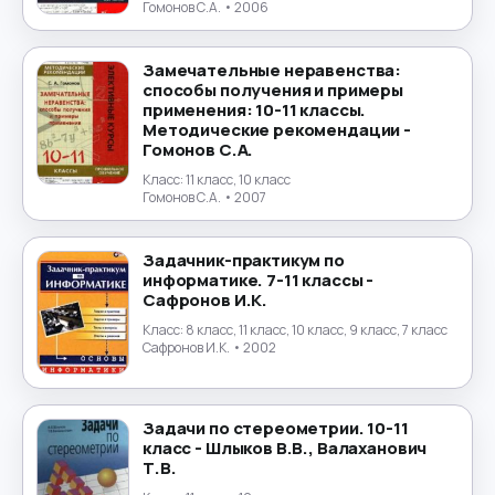
Гомонов С.А.
• 2006
Португальский язык
→
Замечательные неравенства:
Природоведение
→
способы получения и примеры
применения: 10-11 классы.
Методические рекомендации -
Психология
→
Гомонов С.А.
Класс:
11 класс, 10 класс
Религиоведение
→
Гомонов С.А.
• 2007
Русский язык
→
Задачник-практикум по
информатике. 7-11 классы -
Сафронов И.К.
Технология
→
Класс:
8 класс, 11 класс, 10 класс, 9 класс, 7 класс
Сафронов И.К.
• 2002
Труд
→
Турецкий язык
→
Задачи по стереометрии. 10-11
класс - Шлыков В.В., Валаханович
Украинский язык
→
Т.В.