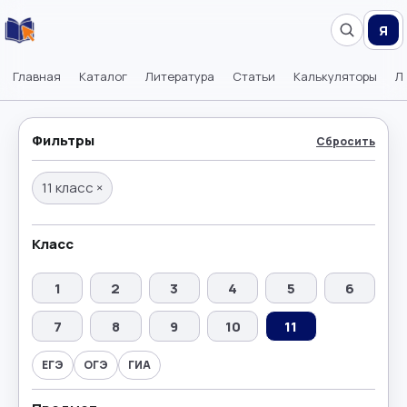
Я
Главная
Каталог
Литература
Статьи
Калькуляторы
Л
Фильтры
Сбросить
11 класс
×
Класс
1
2
3
4
5
6
7
8
9
10
11
ЕГЭ
ОГЭ
ГИА