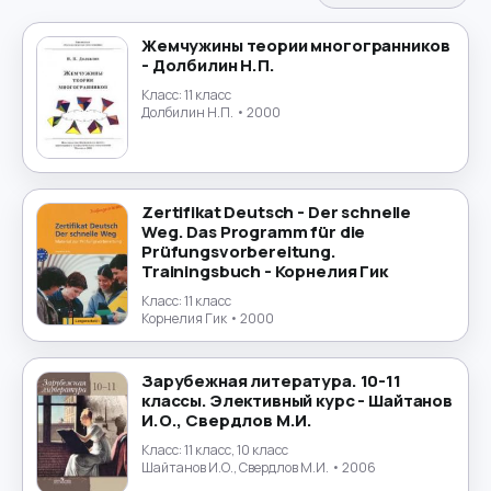
Испанский язык
→
Жемчужины теории многогранников
- Долбилин Н.П.
История
→
Класс:
11 класс
Долбилин Н.П.
• 2000
История России
→
Итальянский язык
→
Zertifikat Deutsch - Der schnelle
Китайский язык
→
Weg. Das Programm für die
Prüfungsvorbereitung.
Trainingsbuch - Корнелия Гик
Культурология
→
Класс:
11 класс
Корнелия Гик
• 2000
Латинский язык
→
Зарубежная литература. 10-11
Литература
→
классы. Элективный курс - Шайтанов
И.О., Свердлов М.И.
Литературное чтение
→
Класс:
11 класс, 10 класс
Шайтанов И.О., Свердлов М.И.
• 2006