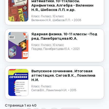
математики. 10-11 классы.
Арифметика. Алгебра - Виленкин
Н.Я., Шибасов Л.П. и др.
Класс:
11 класс, 10 класс
Виленкин Н.Я., Шибасов Л.П.
• 2008
Ядерная физика. 10-11 классы - Под
ред. Панебратцева Ю.А.
Класс:
11 класс, 10 класс
Под ред. Панебратцева Ю.А.
• 2021
Выпускное сочинение. Итоговая
аттестация. Сигов В.К., Ломилина
Н.И.
Класс:
11 класс
Сигов В.К., Ломилина Н.И.
• 2015
Страница
1
из
40