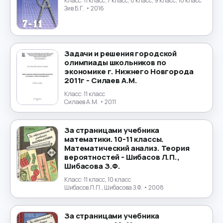
Класс:
11 класс, 7 класс, 8 класс, 9 класс, 10 класс
Зив Б.Г.
• 2016
Задачи и решения городской
олимпиады школьников по
экономике г. Нижнего Новгорода
2011г - Силаев А.М.
Класс:
11 класс
Силаев А.М.
• 2011
За страницами учебника
математики. 10-11 классы.
Математический анализ. Теория
вероятностей - Шибасов Л.П.,
Шибасова З.Ф.
Класс:
11 класс, 10 класс
Шибасов Л.П., Шибасова З.Ф.
• 2008
За страницами учебника