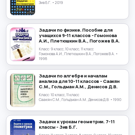
Экология
→
Зив Б.Г.
• 2019
Экономика
→
Юриспруденция
→
Задачи по физике. Пособие для
учащихся 9-11 классов - Гомонова
А.И., Плетюшкин В.А., Погожев В.А.
Японский язык
→
Класс:
9 класс, 10 класс, 11 класс
Гомонова А.И., Плетюшкин В.А., Погожев В.А.
•
1998
Задачи по алгебре и началам
анализа для 10-11 классов - Саакян
С.М., Гольдман А.М., Денисов Д.В.
Класс:
10 класс, 11 класс
Саакян С.М., Гольдман А.М., Денисов Д.В.
• 1990
Задачи к урокам геометрии. 7-11
классы - Зив Б.Г.