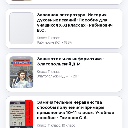
Маркетинг
→
Математика
→
Западная литература. История
духовных исканий: Пособие для
учащихся X-XI классах - Рабинович
Менеджмент
→
В.С.
Класс:
11 класс
Музыка
→
Рабинович В.С.
• 1994
Налогообложение
→
Занимательная информатика -
Златопольский Д.М.
Немецкий язык
→
Класс:
11 класс
Златопольский Д.М.
• 2011
ОБЖ
→
Обществознание
→
Замечательные неравенства:
способы получения и примеры
Окружающий мир
→
применения: 10-11 классы. Учебное
пособие - Гомонов С.А.
Польский язык
→
Класс:
11 класс, 10 класс