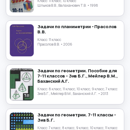
Класс:
11 класс, 10 класс
Физика
→
Шлыков В.В., Валаханович Т.В.
• 1998
Физическая культура
→
Задачи по планиметрии - Прасолов
В.В.
Финансы
→
Класс:
11 класс
Прасолов В.В.
• 2006
Финский язык
→
Французский язык
→
Задачи по геометрии. Пособие для
Химия
→
7-11 классов - Зив Б.Г., Мейлер В.М.,
Баханский А.Г.
Черчение
→
Класс:
8 класс, 11 класс, 10 класс, 9 класс, 7 класс
Зив Б.Г., Мейлер В.М., Баханский А.Г.
• 2013
Чешский язык
→
Задачи по геометрии. 7-11 классы -
Шведский язык
→
Зив Б.Г.
Класс:
7 класс, 8 класс, 9 класс, 10 класс, 11 класс