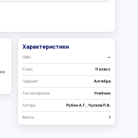
Характеристики
ISBN
—
Класс
11 класс
я. 
Предмет
Алгебра
Тип материала
Учебник
Авторы
Рубин А.Г., Чулков П.В.
Файлы
1