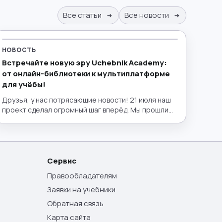
Все статьи
Все новости
НОВОСТЬ
Встречайте новую эру Uchebnik Academy:
от онлайн-библиотеки к мультиплатформе
для учёбы!
Друзья, у нас потрясающие новости! 21 июля наш
проект сделал огромный шаг вперёд. Мы прошли
путь от удобной электронной библиотеки до
полноценного эко-пространства для образования,
запустив полный интерактивный функционал!
Теперь lib.uchebnik.academy — это не просто
место, где можно бесплатно найти нужный учебник
Сервис
или пособие. Это ваш личный умный помощник,
Правообладателям
лаборатория и интерактивный класс в одном окне.
Заявки на учебники
Обратная связь
Карта сайта