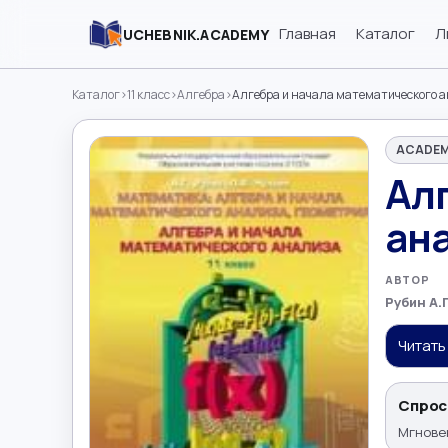
Главная
Каталог
Л
UCHEBNIK.ACADEMY
Каталог
›
11 класс
›
Алгебра
›
Алгебра и начала математического ан
ACADEM
Ал
ана
АВТОР
Рубин А.Г
Читать
Спрос
Мгновен