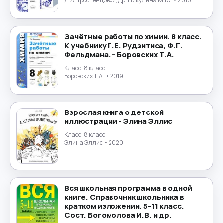
Экология
→
Л.А. Тростенцовой, др. Никулина М.Ю.
• 2016
Экономика
→
Зачётные работы по химии. 8 класс.
К учебнику Г.Е. Рудзитиса, Ф.Г.
Юриспруденция
→
Фельдмана. - Боровских Т.А.
Класс:
8 класс
Японский язык
→
Боровских Т.А.
• 2019
Взрослая книга о детской
иллюстрации - Элина Эллис
Класс:
8 класс
Элина Эллис
• 2020
Вся школьная программа в одной
книге. Справочник школьника в
кратком изложении. 5-11 класс.
Сост. Богомолова И.В. и др.