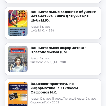
Маркетинг
→
Математика
→
Занимательные задания в обучении
математике. Книга для учителя -
Шуба М.Ю.
Менеджмент
→
Класс:
8 класс
Шуба М.Ю.
• 1994
Музыка
→
Налогообложение
→
Занимательная информатика -
Златопольский Д.М.
Немецкий язык
→
Класс:
8 класс
Златопольский Д.М.
• 2011
ОБЖ
→
Обществознание
→
Задачник-практикум по
информатике. 7-11 классы -
Окружающий мир
→
Сафронов И.К.
Класс:
10 класс, 11 класс, 7 класс, 8 класс, 9 класс
Польский язык
→
Сафронов И.К.
• 2002