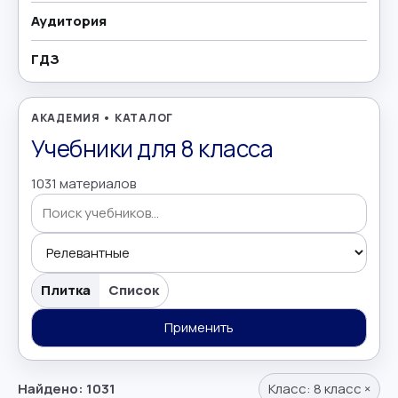
Аудитория
География
→
ГДЗ
Геометрия
→
Греческий язык
→
АКАДЕМИЯ • КАТАЛОГ
Учебники для 8 класса
Дополнительно
→
1031 материалов
Естествознание
→
Иврит
→
Поиск учебников
Иностранные языки
→
Плитка
Список
Информатика
Применить
→
Искусство
→
Найдено: 1031
Класс:
8 класс
×