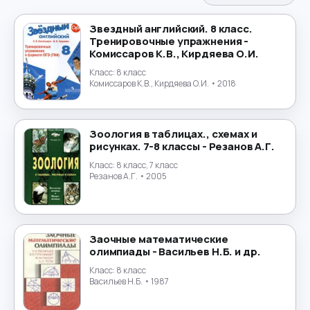
Испанский язык
→
Звездный английский. 8 класс.
Тренировочные упражнения -
История
→
Комиссаров К.В., Кирдяева О.И.
Класс:
8 класс
История России
→
Комиссаров К.В., Кирдяева О.И.
• 2018
Итальянский язык
→
Зоология в таблицах., схемах и
Китайский язык
→
рисунках. 7-8 классы - Резанов А.Г.
Класс:
8 класс, 7 класс
Культурология
Резанов А.Г.
• 2005
→
Латинский язык
→
Заочные математические
Литература
→
олимпиады - Васильев Н.Б. и др.
Класс:
8 класс
Литературное чтение
→
Васильев Н.Б.
• 1987