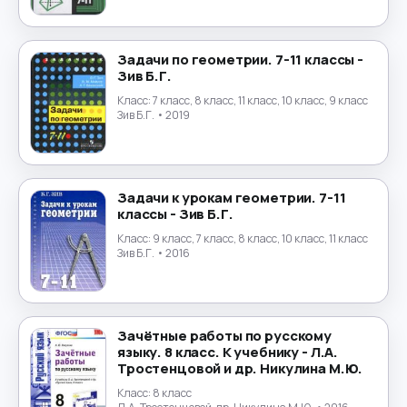
Физика
→
Физическая культура
→
Задачи по геометрии. 7-11 классы -
Зив Б.Г.
Финансы
Класс:
7 класс, 8 класс, 11 класс, 10 класс, 9 класс
→
Зив Б.Г.
• 2019
Финский язык
→
Французский язык
→
Задачи к урокам геометрии. 7-11
классы - Зив Б.Г.
Химия
→
Класс:
9 класс, 7 класс, 8 класс, 10 класс, 11 класс
Зив Б.Г.
• 2016
Черчение
→
Чешский язык
→
Зачётные работы по русскому
языку. 8 класс. К учебнику - Л.А.
Шведский язык
→
Тростенцовой и др. Никулина М.Ю.
Класс:
8 класс