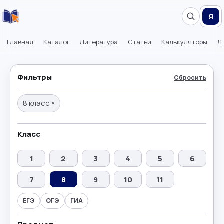
Я
Главная
Каталог
Литература
Статьи
Калькуляторы
Л
Фильтры
Сбросить
8 класс
×
Класс
1
2
3
4
5
6
7
8
9
10
11
ЕГЭ
ОГЭ
ГИА