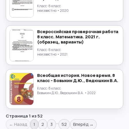
Класс:
8 класс
неизвестно
• 2020
Всероссийская проверочная работа
8 класс. Математика. 2021 г.
(образец, варианты)
Класс:
8 класс
неизвестно
• 2021
Всеобщая история. Новое время. 8
класс - Бовыкин Д.Ю., Ведюшкин В.А.
Класс:
8 класс
Бовыкин Д.Ю., Ведюшкин В.А.
• 2022
Страница
1
из
52
…
← Назад
1
2
3
52
Вперёд →