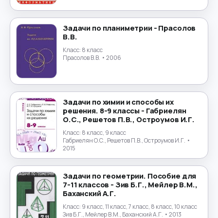
Португальский язык
→
Задачи по планиметрии - Прасолов
В.В.
Природоведение
→
Класс:
8 класс
Прасолов В.В.
• 2006
Психология
→
Религиоведение
→
Задачи по химии и способы их
Русский язык
→
решения. 8-9 классы - Габриелян
О.С., Решетов П.В., Остроумов И.Г.
Технология
→
Класс:
8 класс, 9 класс
Габриелян О.С., Решетов П.В., Остроумов И.Г.
•
2015
Труд
→
Задачи по геометрии. Пособие для
Турецкий язык
→
7-11 классов - Зив Б.Г., Мейлер В.М.,
Баханский А.Г.
Украинский язык
→
Класс:
9 класс, 11 класс, 7 класс, 8 класс, 10 класс
Зив Б.Г., Мейлер В.М., Баханский А.Г.
• 2013