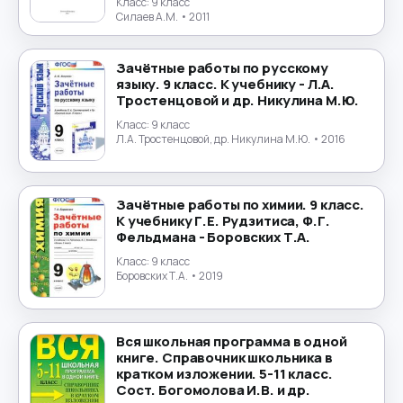
Экология
→
Класс:
9 класс
Силаев А.М.
• 2011
Экономика
→
Зачётные работы по русскому
языку. 9 класс. К учебнику - Л.А.
Юриспруденция
→
Тростенцовой и др. Никулина М.Ю.
Класс:
9 класс
Японский язык
→
Л.А. Тростенцовой, др. Никулина М.Ю.
• 2016
Зачётные работы по химии. 9 класс.
К учебнику Г.Е. Рудзитиса, Ф.Г.
Фельдмана - Боровских Т.А.
Класс:
9 класс
Боровских Т.А.
• 2019
Вся школьная программа в одной
книге. Справочник школьника в
кратком изложении. 5-11 класс.
Сост. Богомолова И.В. и др.