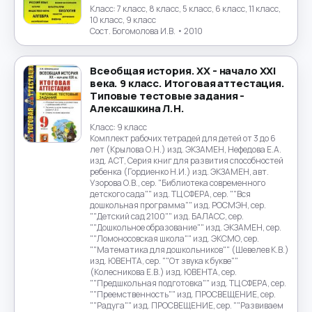
Класс:
7 класс, 8 класс, 5 класс, 6 класс, 11 класс,
10 класс, 9 класс
Сост. Богомолова И.В.
• 2010
Всеобщая история. XX - начало XXI
века. 9 класс. Итоговая аттестация.
Типовые тестовые задания -
Алексашкина Л.Н.
Класс:
9 класс
Комплект рабочих тетрадей для детей от 3 до 6
лет (Крылова О.Н.) изд. ЭКЗАМЕН, Нефедова Е.А.
изд. АСТ, Серия книг для развития способностей
ребенка (Гордиенко Н.И.) изд. ЭКЗАМЕН, авт.
Узорова О.В., сер. "Библиотека современного
детского сада"" изд. ТЦ СФЕРА, сер. ""Вся
дошкольная программа"" изд. РОСМЭН, сер.
""Детский сад 2100"" изд. БАЛАСС, сер.
""Дошкольное образование"" изд. ЭКЗАМЕН, сер.
""Ломоносовская школа"" изд. ЭКСМО, сер.
""Математика для дошкольников"" (Шевелев К.В.)
изд. ЮВЕНТА, сер. ""От звука к букве""
(Колесникова Е.В.) изд. ЮВЕНТА, сер.
""Предшкольная подготовка"" изд. ТЦ СФЕРА, сер.
""Преемственность"" изд. ПРОСВЕЩЕНИЕ, сер.
""Радуга"" изд. ПРОСВЕЩЕНИЕ, сер. ""Развиваем