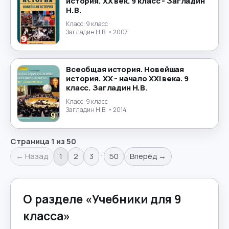
история. XX век. 9 класс - Загладин
Н.В.
Класс:
9 класс
Загладин Н.В.
• 2007
Всеобщая история. Новейшая
история. XX - начало XXI века. 9
класс. Загладин Н.В.
Класс:
9 класс
Загладин Н.В.
• 2014
Страница
1
из
50
…
← Назад
1
2
3
50
Вперёд →
О разделе «
Учебники для 9
класса
»