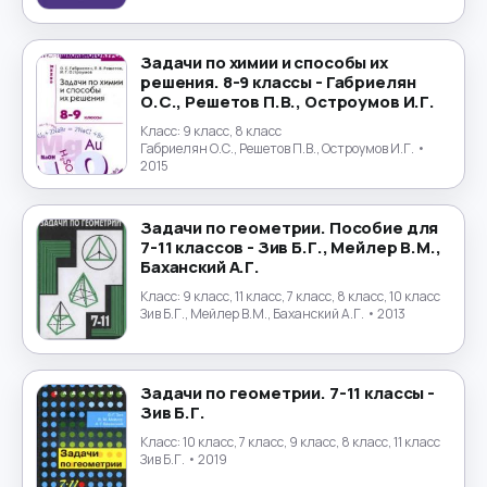
Португальский язык
→
Задачи по химии и способы их
решения. 8-9 классы - Габриелян
Природоведение
→
О.С., Решетов П.В., Остроумов И.Г.
Класс:
9 класс, 8 класс
Психология
→
Габриелян О.С., Решетов П.В., Остроумов И.Г.
•
2015
Религиоведение
→
Задачи по геометрии. Пособие для
Русский язык
→
7-11 классов - Зив Б.Г., Мейлер В.М.,
Баханский А.Г.
Технология
→
Класс:
9 класс, 11 класс, 7 класс, 8 класс, 10 класс
Зив Б.Г., Мейлер В.М., Баханский А.Г.
• 2013
Труд
→
Задачи по геометрии. 7-11 классы -
Турецкий язык
→
Зив Б.Г.
Класс:
10 класс, 7 класс, 9 класс, 8 класс, 11 класс
Украинский язык
→
Зив Б.Г.
• 2019