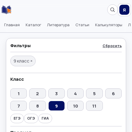
Я
Главная
Каталог
Литература
Статьи
Калькуляторы
Л
Фильтры
Сбросить
9 класс
×
Класс
1
2
3
4
5
6
7
8
9
10
11
ЕГЭ
ОГЭ
ГИА