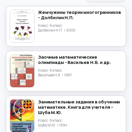
Испанский язык
→
Жемчужины теории многогранников
- Долбилин Н.П.
История
→
Класс:
9 класс
Долбилин Н.П.
• 2000
История России
→
Итальянский язык
→
Заочные математические
Китайский язык
→
олимпиады - Васильев Н.Б. и др.
Класс:
9 класс
Культурология
Васильев Н.Б.
• 1987
→
Латинский язык
→
Занимательные задания в обучении
Литература
→
математике. Книга для учителя -
Шуба М.Ю.
Литературное чтение
→
Класс:
9 класс
Шуба М.Ю.
• 1994