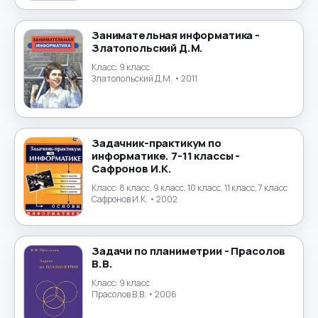
Маркетинг
→
Математика
→
Занимательная информатика -
Златопольский Д.М.
Менеджмент
Класс:
9 класс
→
Златопольский Д.М.
• 2011
Музыка
→
Налогообложение
→
Задачник-практикум по
информатике. 7-11 классы -
Сафронов И.К.
Немецкий язык
→
Класс:
8 класс, 9 класс, 10 класс, 11 класс, 7 класс
Сафронов И.К.
• 2002
ОБЖ
→
Обществознание
→
Задачи по планиметрии - Прасолов
В.В.
Окружающий мир
→
Класс:
9 класс
Прасолов В.В.
• 2006
Польский язык
→