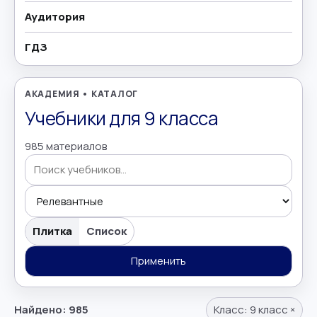
Аудитория
География
→
ГДЗ
Геометрия
→
Греческий язык
→
АКАДЕМИЯ • КАТАЛОГ
Учебники для 9 класса
Дополнительно
→
985 материалов
Естествознание
→
Иврит
→
Поиск учебников
Иностранные языки
→
Плитка
Список
Информатика
Применить
→
Искусство
→
Найдено: 985
Класс:
9 класс
×