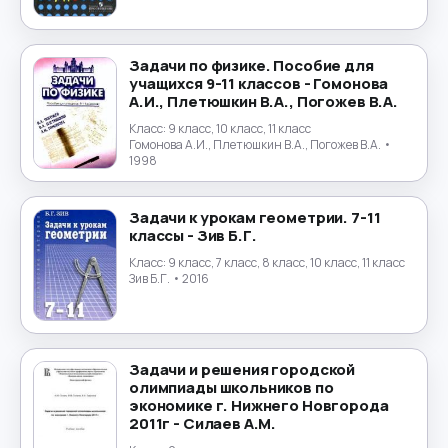
Физика
→
Физическая культура
→
Задачи по физике. Пособие для
учащихся 9-11 классов - Гомонова
А.И., Плетюшкин В.А., Погожев В.А.
Финансы
→
Класс:
9 класс, 10 класс, 11 класс
Гомонова А.И., Плетюшкин В.А., Погожев В.А.
•
Финский язык
→
1998
Французский язык
→
Задачи к урокам геометрии. 7-11
классы - Зив Б.Г.
Химия
→
Класс:
9 класс, 7 класс, 8 класс, 10 класс, 11 класс
Зив Б.Г.
• 2016
Черчение
→
Чешский язык
→
Задачи и решения городской
олимпиады школьников по
Шведский язык
→
экономике г. Нижнего Новгорода
2011г - Силаев А.М.