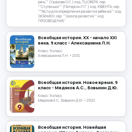
речь"" (Ушакова О.С.) изд. ТЦ СФЕРА, сер.
""Ступеньки"" (Петерсон Л.Г.) изд. ЮВЕНТА, сер.
""Тесты для определения развития ребенка"" изд.
ЭКЗАМЕН, сер. ""Школа развития"" изд.
ПРОСВЕЩЕНИЕ"
Всеобщая история. XX - начало XXI
века. 9 класс - Алексашкина Л.Н.
Класс:
9 класс
Алексашкина Л.Н.
• 2012
Всеобщая история. Новое время. 9
класс - Медяков А.С., Бовыкин Д.Ю.
Класс:
9 класс
Медяков А.С., Бовыкин Д.Ю.
• 2022
Всеобщая история. Новейшая