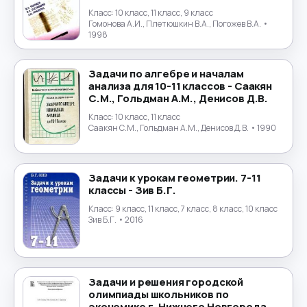
Класс:
10 класс, 11 класс, 9 класс
Гомонова А.И., Плетюшкин В.А., Погожев В.А.
•
1998
Задачи по алгебре и началам
анализа для 10-11 классов - Саакян
С.М., Гольдман А.М., Денисов Д.В.
Класс:
10 класс, 11 класс
Саакян С.М., Гольдман А.М., Денисов Д.В.
• 1990
Задачи к урокам геометрии. 7-11
классы - Зив Б.Г.
Класс:
9 класс, 11 класс, 7 класс, 8 класс, 10 класс
Зив Б.Г.
• 2016
Задачи и решения городской
олимпиады школьников по
экономике г. Нижнего Новгорода