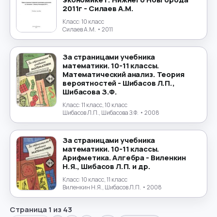
2011г - Силаев А.М.
Класс:
10 класс
Силаев А.М.
• 2011
За страницами учебника
математики. 10-11 классы.
Математический анализ. Теория
вероятностей - Шибасов Л.П.,
Шибасова З.Ф.
Класс:
11 класс, 10 класс
Шибасов Л.П., Шибасова З.Ф.
• 2008
За страницами учебника
математики. 10-11 классы.
Арифметика. Алгебра - Виленкин
Н.Я., Шибасов Л.П. и др.
Класс:
10 класс, 11 класс
Виленкин Н.Я., Шибасов Л.П.
• 2008
Страница
1
из
43