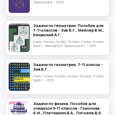
Экология
→
Прасолов В.В.
• 2006
Экономика
→
Юриспруденция
→
Задачи по геометрии. Пособие для
7-11 классов - Зив Б.Г., Мейлер В.М.,
Баханский А.Г.
Японский язык
→
Класс:
9 класс, 11 класс, 10 класс, 7 класс, 8 класс
Зив Б.Г., Мейлер В.М., Баханский А.Г.
• 2013
Задачи по геометрии. 7-11 классы -
Зив Б.Г.
Класс:
7 класс, 8 класс, 9 класс, 10 класс, 11 класс
Зив Б.Г.
• 2019
Задачи по физике. Пособие для
учащихся 9-11 классов - Гомонова
А.И., Плетюшкин В.А., Погожев В.А.