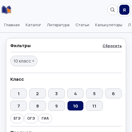
Я
Главная
Каталог
Литература
Статьи
Калькуляторы
Л
Фильтры
Сбросить
10 класс
×
Класс
1
2
3
4
5
6
7
8
9
10
11
ЕГЭ
ОГЭ
ГИА