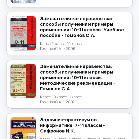
Португальский язык
→
Замечательные неравенства:
способы получения и примеры
Природоведение
→
применения: 10-11 классы. Учебное
пособие - Гомонов С.А.
Психология
→
Класс:
11 класс, 10 класс
Гомонов С.А.
• 2006
Религиоведение
→
Замечательные неравенства:
Русский язык
→
способы получения и примеры
применения: 10-11 классы.
Методические рекомендации -
Технология
→
Гомонов С.А.
Класс:
10 класс, 11 класс
Труд
→
Гомонов С.А.
• 2007
Турецкий язык
→
Задачник-практикум по
информатике. 7-11 классы -
Украинский язык
→
Сафронов И.К.