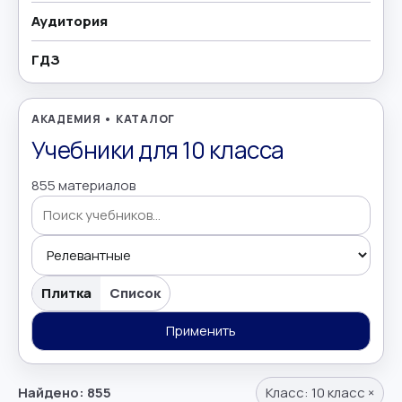
Аудитория
География
→
ГДЗ
Геометрия
→
Греческий язык
→
АКАДЕМИЯ • КАТАЛОГ
Учебники для 10 класса
Дополнительно
→
855 материалов
Естествознание
→
Иврит
→
Поиск учебников
Иностранные языки
→
Плитка
Список
Информатика
Применить
→
Искусство
→
Найдено: 855
Класс:
10 класс
×