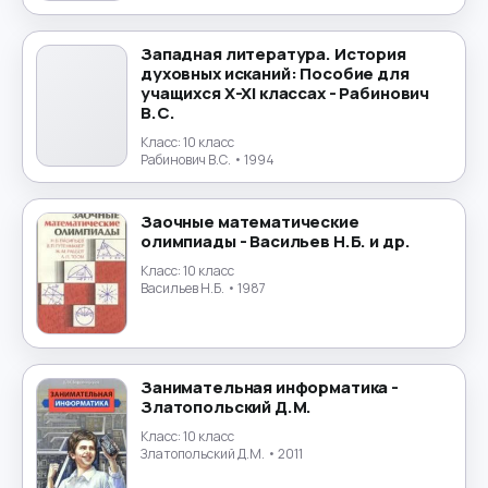
Маркетинг
→
Математика
→
Западная литература. История
духовных исканий: Пособие для
учащихся X-XI классах - Рабинович
Менеджмент
→
В.С.
Класс:
10 класс
Музыка
→
Рабинович В.С.
• 1994
Налогообложение
→
Заочные математические
олимпиады - Васильев Н.Б. и др.
Немецкий язык
→
Класс:
10 класс
Васильев Н.Б.
• 1987
ОБЖ
→
Обществознание
→
Занимательная информатика -
Златопольский Д.М.
Окружающий мир
→
Класс:
10 класс
Златопольский Д.М.
• 2011
Польский язык
→