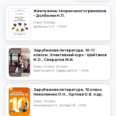
Испанский язык
→
Жемчужины теории многогранников
- Долбилин Н.П.
История
→
Класс:
10 класс
Долбилин Н.П.
• 2000
История России
→
Итальянский язык
→
Зарубежная литература. 10-11
Китайский язык
→
классы. Элективный курс - Шайтанов
И.О., Свердлов М.И.
Культурология
→
Класс:
11 класс, 10 класс
Шайтанов И.О., Свердлов М.И.
• 2006
Латинский язык
→
Зарубежная литература. 10 класс.
Литература
→
Николаенко О.Н., Орлова О.В. и др.
Класс:
10 класс
Литературное чтение
→
Николаенко О.Н., Орлова О.В.
• 2018