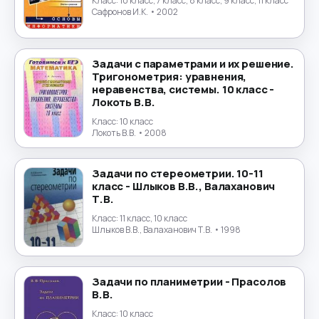
Класс:
10 класс, 7 класс, 8 класс, 9 класс, 11 класс
Физика
→
Сафронов И.К.
• 2002
Физическая культура
→
Задачи с параметрами и их решение.
Тригонометрия: уравнения,
Финансы
→
неравенства, системы. 10 класс -
Локоть В.В.
Финский язык
→
Класс:
10 класс
Локоть В.В.
• 2008
Французский язык
→
Задачи по стереометрии. 10-11
Химия
→
класс - Шлыков В.В., Валаханович
Т.В.
Черчение
→
Класс:
11 класс, 10 класс
Шлыков В.В., Валаханович Т.В.
• 1998
Чешский язык
→
Задачи по планиметрии - Прасолов
Шведский язык
→
В.В.
Класс:
10 класс