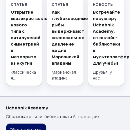
СТАТЬЯ
СТАТЬЯ
НОВОСТЬ
Открытие
Как
Встречайте
квазикристаллов
глубоководные
новую эру
нового
рыбы
Uchebnik
типа с
выдерживают
Academy:
пятилучевой
колоссальное
от онлайн-
симметрией
давление
библиотеки
в
на дне
к
метеорите
Марианской
мультиплатфор
из Якутии
впадины
для учёбы!
Классическа
Марианская
Друзья, у
я
впадина,
нас
кристаллогр
расположен
потрясающи
афия,
ная в
е новости! 21
краеугольны
западной
июля наш
й камень
части Тихого
проект
материалов
океана,
сделал
Uchebnik Academy
едения на
представляе
огромный
Образовательная библиотека и AI-помощник.
протяжении
т собой
шаг вперёд.
столетий,
глубочайший
Мы прошли
Обратная связь