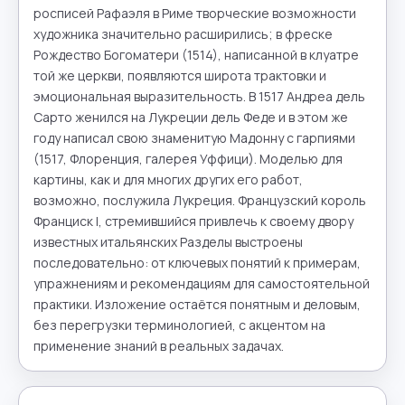
росписей Рафаэля в Риме творческие возможности 
художника значительно расширились; в фреске 
Рождество Богоматери (1514), написанной в клуатре 
той же церкви, появляются широта трактовки и 
эмоциональная выразительность. В 1517 Андреа дель 
Сарто женился на Лукреции дель Феде и в этом же 
году написал свою знаменитую Мадонну с гарпиями 
(1517, Флоренция, галерея Уффици). Моделью для 
картины, как и для многих других его работ, 
возможно, послужила Лукреция. Французский король 
Франциск I, стремившийся привлечь к своему двору 
известных итальянских Разделы выстроены 
последовательно: от ключевых понятий к примерам, 
упражнениям и рекомендациям для самостоятельной 
практики. Изложение остаётся понятным и деловым, 
без перегрузки терминологией, с акцентом на 
применение знаний в реальных задачах.