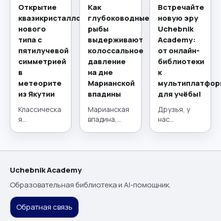
Открытие
Как
Встречайте
квазикристаллов
глубоководные
новую эру
нового
рыбы
Uchebnik
типа с
выдерживают
Academy:
пятилучевой
колоссальное
от онлайн-
симметрией
давление
библиотеки
в
на дне
к
метеорите
Марианской
мультиплатфор
из Якутии
впадины
для учёбы!
Классическа
Марианская
Друзья, у
я
впадина,
нас
кристаллогр
расположен
потрясающи
афия,
ная в
е новости! 21
краеугольны
западной
июля наш
й камень
части Тихого
проект
материалов
океана,
сделал
Uchebnik Academy
едения на
представляе
огромный
Образовательная библиотека и AI-помощник.
протяжении
т собой
шаг вперёд.
столетий,
глубочайший
Мы прошли
Обратная связь
строится на
желоб на
путь от
принципе
Земле, где
удобной