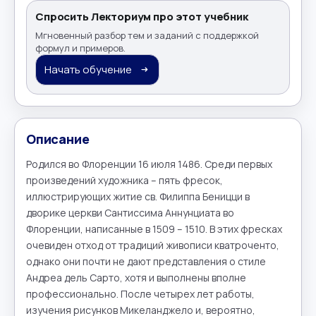
Спросить Лекториум про этот учебник
Мгновенный разбор тем и заданий с поддержкой
формул и примеров.
Начать обучение
Описание
Родился во Флоренции 16 июля 1486. Среди первых 
произведений художника – пять фресок, 
иллюстрирующих житие св. Филиппа Беницци в 
дворике церкви Сантиссима Аннунциата во 
Флоренции, написанные в 1509 – 1510. В этих фресках 
очевиден отход от традиций живописи кватроченто, 
однако они почти не дают представления о стиле 
Андреа дель Сарто, хотя и выполнены вполне 
профессионально. После четырех лет работы, 
изучения рисунков Микеланджело и, вероятно, 