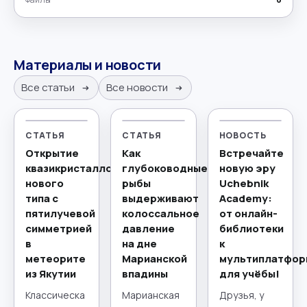
Материалы и новости
Все статьи
Все новости
СТАТЬЯ
СТАТЬЯ
НОВОСТЬ
Открытие
Как
Встречайте
квазикристаллов
глубоководные
новую эру
нового
рыбы
Uchebnik
типа с
выдерживают
Academy:
пятилучевой
колоссальное
от онлайн-
симметрией
давление
библиотеки
в
на дне
к
метеорите
Марианской
мультиплатфор
из Якутии
впадины
для учёбы!
Классическа
Марианская
Друзья, у