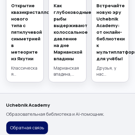
Открытие
Как
Встречайте
квазикристаллов
глубоководные
новую эру
нового
рыбы
Uchebnik
типа с
выдерживают
Academy:
пятилучевой
колоссальное
от онлайн-
симметрией
давление
библиотеки
в
на дне
к
метеорите
Марианской
мультиплатфор
из Якутии
впадины
для учёбы!
Классическа
Марианская
Друзья, у
я
впадина,
нас
кристаллогр
расположен
потрясающи
афия,
ная в
е новости! 21
краеугольны
западной
июля наш
й камень
части Тихого
проект
материалов
океана,
сделал
Uchebnik Academy
едения на
представляе
огромный
Образовательная библиотека и AI-помощник.
протяжении
т собой
шаг вперёд.
столетий,
глубочайший
Мы прошли
Обратная связь
строится на
желоб на
путь от
принципе
Земле, где
удобной