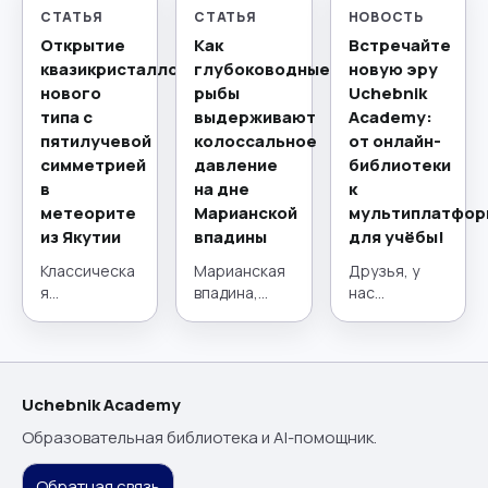
СТАТЬЯ
СТАТЬЯ
НОВОСТЬ
Открытие
Как
Встречайте
квазикристаллов
глубоководные
новую эру
нового
рыбы
Uchebnik
типа с
выдерживают
Academy:
пятилучевой
колоссальное
от онлайн-
симметрией
давление
библиотеки
в
на дне
к
метеорите
Марианской
мультиплатфор
из Якутии
впадины
для учёбы!
Классическа
Марианская
Друзья, у
я
впадина,
нас
кристаллогр
расположен
потрясающи
афия,
ная в
е новости! 21
краеугольны
западной
июля наш
й камень
части Тихого
проект
материалов
океана,
сделал
Uchebnik Academy
едения на
представляе
огромный
Образовательная библиотека и AI-помощник.
протяжении
т собой
шаг вперёд.
столетий,
глубочайший
Мы прошли
Обратная связь