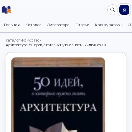
Я
Главная
Каталог
Литература
Статьи
Калькуляторы
Л
Каталог
›
Искусство
›
Архитектура. 50 идей, о которых нужно знать - Уилкинсон Ф