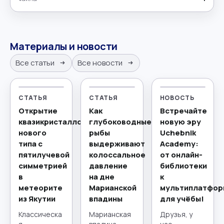
Материалы и новости
Все статьи
Все новости
СТАТЬЯ
СТАТЬЯ
НОВОСТЬ
Открытие
Как
Встречайте
квазикристаллов
глубоководные
новую эру
нового
рыбы
Uchebnik
типа с
выдерживают
Academy:
пятилучевой
колоссальное
от онлайн-
симметрией
давление
библиотеки
в
на дне
к
метеорите
Марианской
мультиплатфор
из Якутии
впадины
для учёбы!
Классическа
Марианская
Друзья, у