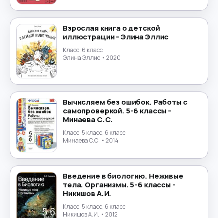
Португальский язык
→
Взрослая книга о детской
иллюстрации - Элина Эллис
Природоведение
→
Класс:
6 класс
Элина Эллис
• 2020
Психология
→
Религиоведение
→
Вычисляем без ошибок. Работы с
Русский язык
→
самопроверкой. 5-6 классы -
Минаева С.С.
Технология
→
Класс:
5 класс, 6 класс
Минаева С.С.
• 2014
Труд
→
Введение в биологию. Неживые
Турецкий язык
→
тела. Организмы. 5-6 классы -
Никишов А.И.
Украинский язык
→
Класс:
5 класс, 6 класс
Никишов А.И.
• 2012