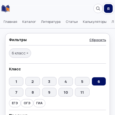
Я
Главная
Каталог
Литература
Статьи
Калькуляторы
Л
Фильтры
Сбросить
6 класс
×
Класс
1
2
3
4
5
6
7
8
9
10
11
ЕГЭ
ОГЭ
ГИА