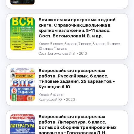
Физика
→
Физическая культура
→
Вся школьная программа в одной
книге. Справочник школьника в
кратком изложении. 5-11 класс.
Финансы
→
Сост. Богомолова И.В. и др.
Класс:
5 класс, 6 класс, 7 класс, 8 класс, 9 класс,
Финский язык
→
10 класс, 11 класс
Сост. Богомолова И.В.
• 2010
Французский язык
→
Всероссийская проверочная
работа. Русский язык. 6 класс.
Химия
→
Типовые задания. 25 вариантов -
Кузнецов А.Ю.
Черчение
→
Класс:
6 класс
Кузнецов А.Ю.
• 2020
Чешский язык
→
Всероссийская проверочная
Шведский язык
→
работа. Литература. 6 класс.
Большой сборник тренировочных
вариантов - Гороховская Л.Н.