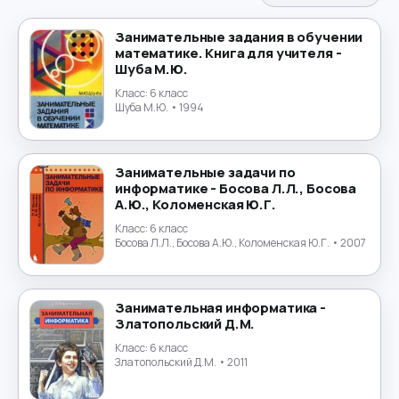
Испанский язык
→
Занимательные задания в обучении
математике. Книга для учителя -
История
→
Шуба М.Ю.
Класс:
6 класс
История России
→
Шуба М.Ю.
• 1994
Итальянский язык
→
Занимательные задачи по
Китайский язык
→
информатике - Босова Л.Л., Босова
А.Ю., Коломенская Ю.Г.
Культурология
→
Класс:
6 класс
Босова Л.Л., Босова А.Ю., Коломенская Ю.Г.
• 2007
Латинский язык
→
Занимательная информатика -
Литература
→
Златопольский Д.М.
Класс:
6 класс
Литературное чтение
→
Златопольский Д.М.
• 2011