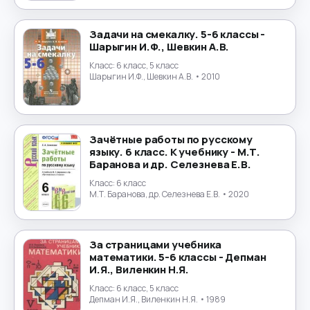
Маркетинг
→
Математика
→
Задачи на смекалку. 5-6 классы -
Шарыгин И.Ф., Шевкин А.В.
Менеджмент
Класс:
6 класс, 5 класс
→
Шарыгин И.Ф., Шевкин А.В.
• 2010
Музыка
→
Налогообложение
→
Зачётные работы по русскому
языку. 6 класс. К учебнику - М.Т.
Баранова и др. Селезнева Е.В.
Немецкий язык
→
Класс:
6 класс
М.Т. Баранова, др. Селезнева Е.В.
• 2020
ОБЖ
→
Обществознание
→
За страницами учебника
математики. 5-6 классы - Депман
Окружающий мир
→
И.Я., Виленкин Н.Я.
Класс:
6 класс, 5 класс
Польский язык
→
Депман И.Я., Виленкин Н.Я.
• 1989