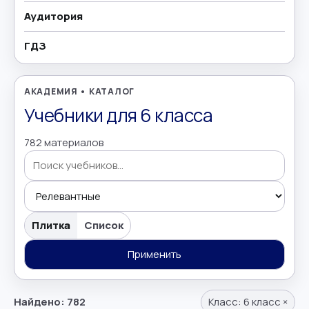
Аудитория
География
→
ГДЗ
Геометрия
→
Греческий язык
→
АКАДЕМИЯ • КАТАЛОГ
Учебники для 6 класса
Дополнительно
→
782 материалов
Естествознание
→
Иврит
→
Поиск учебников
Иностранные языки
→
Плитка
Список
Информатика
Применить
→
Искусство
→
Найдено: 782
Класс:
6 класс
×