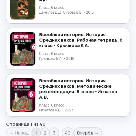
Класс:
6 класс
Данилов Д.Д., Сизова Е.В.
• 2015
Всеобщая история. История
Средних веков. Рабочая тетрадь. 6
класс - Крючкова Е.А.
Класс:
6 класс
Крючкова Е.А.
• 2015
Всеобщая история. История
Средних веков. Методические
рекомендации. 6 класс - Игнатов
А.В.
Класс:
6 класс
Игнатов А.В.
• 2023
Страница
1
из
40
…
← Назад
1
2
3
40
Вперёд →