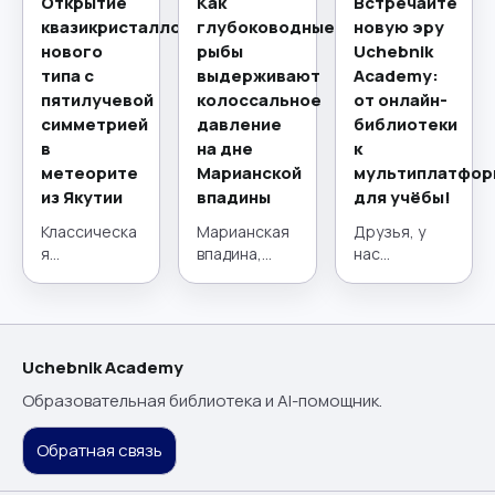
Открытие
Как
Встречайте
квазикристаллов
глубоководные
новую эру
нового
рыбы
Uchebnik
типа с
выдерживают
Academy:
пятилучевой
колоссальное
от онлайн-
симметрией
давление
библиотеки
в
на дне
к
метеорите
Марианской
мультиплатфор
из Якутии
впадины
для учёбы!
Классическа
Марианская
Друзья, у
я
впадина,
нас
кристаллогр
расположен
потрясающи
афия,
ная в
е новости! 21
краеугольны
западной
июля наш
й камень
части Тихого
проект
материалов
океана,
сделал
Uchebnik Academy
едения на
представляе
огромный
Образовательная библиотека и AI-помощник.
протяжении
т собой
шаг вперёд.
столетий,
глубочайший
Мы прошли
Обратная связь
строится на
желоб на
путь от
принципе
Земле, где
удобной