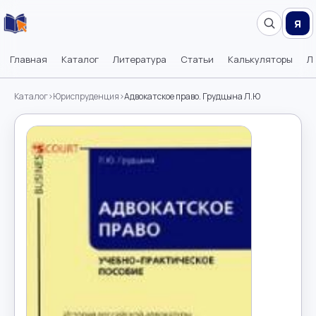
Я
Главная
Каталог
Литература
Статьи
Калькуляторы
Л
Каталог
›
Юриспруденция
›
Адвокатское право. Грудцына Л.Ю