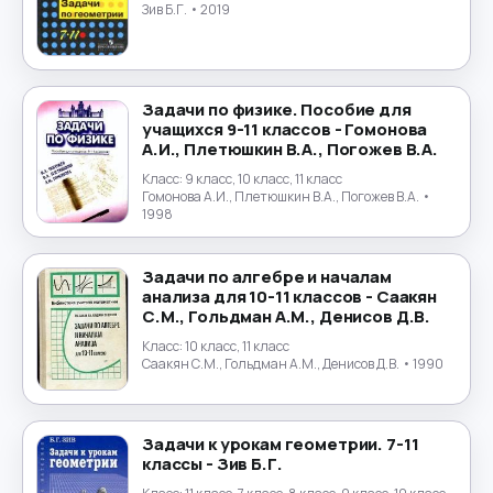
Экология
→
Зив Б.Г.
• 2019
Экономика
→
Юриспруденция
→
Задачи по физике. Пособие для
учащихся 9-11 классов - Гомонова
А.И., Плетюшкин В.А., Погожев В.А.
Японский язык
→
Класс:
9 класс, 10 класс, 11 класс
Гомонова А.И., Плетюшкин В.А., Погожев В.А.
•
1998
Задачи по алгебре и началам
анализа для 10-11 классов - Саакян
С.М., Гольдман А.М., Денисов Д.В.
Класс:
10 класс, 11 класс
Саакян С.М., Гольдман А.М., Денисов Д.В.
• 1990
Задачи к урокам геометрии. 7-11
классы - Зив Б.Г.