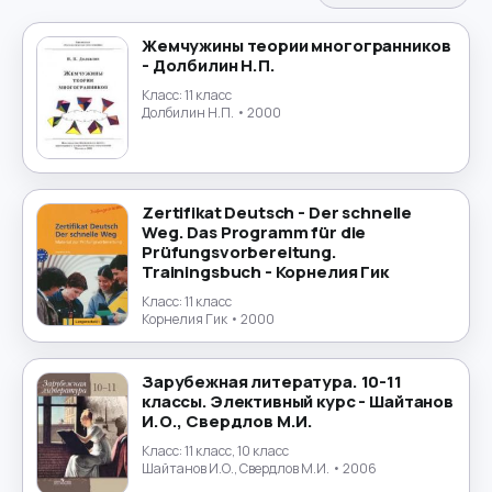
Испанский язык
→
Жемчужины теории многогранников
- Долбилин Н.П.
История
→
Класс:
11 класс
Долбилин Н.П.
• 2000
История России
→
Итальянский язык
→
Zertifikat Deutsch - Der schnelle
Китайский язык
→
Weg. Das Programm für die
Prüfungsvorbereitung.
Trainingsbuch - Корнелия Гик
Культурология
→
Класс:
11 класс
Корнелия Гик
• 2000
Латинский язык
→
Зарубежная литература. 10-11
Литература
→
классы. Элективный курс - Шайтанов
И.О., Свердлов М.И.
Литературное чтение
→
Класс:
11 класс, 10 класс
Шайтанов И.О., Свердлов М.И.
• 2006