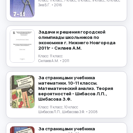
Класс:
11 класс, 7 класс, 8 класс, 9 класс, 10 класс
Зив Б.Г.
• 2016
Задачи и решения городской
олимпиады школьников по
экономике г. Нижнего Новгорода
2011г - Силаев А.М.
Класс:
11 класс
Силаев А.М.
• 2011
За страницами учебника
математики. 10-11 классы.
Математический анализ. Теория
вероятностей - Шибасов Л.П.,
Шибасова З.Ф.
Класс:
11 класс, 10 класс
Шибасов Л.П., Шибасова З.Ф.
• 2008
За страницами учебника