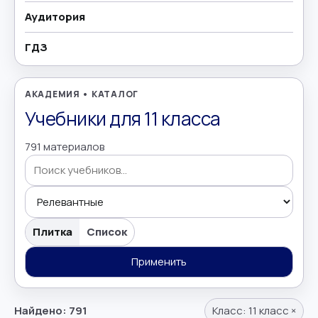
Аудитория
География
→
ГДЗ
Геометрия
→
Греческий язык
→
АКАДЕМИЯ • КАТАЛОГ
Учебники для 11 класса
Дополнительно
→
791 материалов
Естествознание
→
Иврит
→
Поиск учебников
Иностранные языки
→
Плитка
Список
Информатика
Применить
→
Искусство
→
Найдено: 791
Класс:
11 класс
×