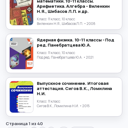
математики. 10-11 классы.
Арифметика. Алгебра - Виленкин
Н.Я., Шибасов Л.П. и др.
Класс:
11 класс, 10 класс
Виленкин Н.Я., Шибасов Л.П.
• 2008
Ядерная физика. 10-11 классы - Под
ред. Панебратцева Ю.А.
Класс:
11 класс, 10 класс
Под ред. Панебратцева Ю.А.
• 2021
Выпускное сочинение. Итоговая
аттестация. Сигов В.К., Ломилина
Н.И.
Класс:
11 класс
Сигов В.К., Ломилина Н.И.
• 2015
Страница
1
из
40