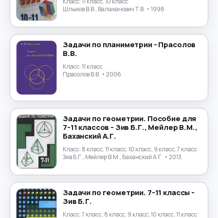
Класс:
11 класс, 10 класс
Физика
→
Шлыков В.В., Валаханович Т.В.
• 1998
Физическая культура
→
Задачи по планиметрии - Прасолов
В.В.
Финансы
→
Класс:
11 класс
Прасолов В.В.
• 2006
Финский язык
→
Французский язык
→
Задачи по геометрии. Пособие для
Химия
→
7-11 классов - Зив Б.Г., Мейлер В.М.,
Баханский А.Г.
Черчение
→
Класс:
8 класс, 11 класс, 10 класс, 9 класс, 7 класс
Зив Б.Г., Мейлер В.М., Баханский А.Г.
• 2013
Чешский язык
→
Задачи по геометрии. 7-11 классы -
Шведский язык
→
Зив Б.Г.
Класс:
7 класс, 8 класс, 9 класс, 10 класс, 11 класс