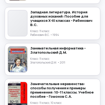
Маркетинг
→
Математика
→
Западная литература. История
духовных исканий: Пособие для
учащихся X-XI классах - Рабинович
Менеджмент
→
В.С.
Класс:
11 класс
Музыка
→
Рабинович В.С.
• 1994
Налогообложение
→
Занимательная информатика -
Златопольский Д.М.
Немецкий язык
→
Класс:
11 класс
Златопольский Д.М.
• 2011
ОБЖ
→
Обществознание
→
Замечательные неравенства:
способы получения и примеры
Окружающий мир
→
применения: 10-11 классы. Учебное
пособие - Гомонов С.А.
Польский язык
→
Класс:
11 класс, 10 класс