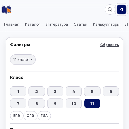
Я
Главная
Каталог
Литература
Статьи
Калькуляторы
Л
Фильтры
Сбросить
11 класс
×
Класс
1
2
3
4
5
6
7
8
9
10
11
ЕГЭ
ОГЭ
ГИА