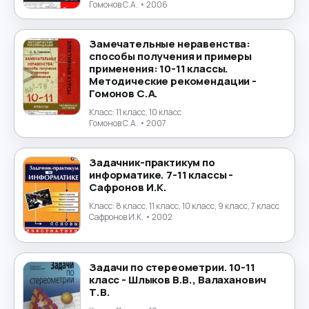
Гомонов С.А.
• 2006
Португальский язык
→
Замечательные неравенства:
Природоведение
→
способы получения и примеры
применения: 10-11 классы.
Методические рекомендации -
Психология
→
Гомонов С.А.
Класс:
11 класс, 10 класс
Религиоведение
→
Гомонов С.А.
• 2007
Русский язык
→
Задачник-практикум по
информатике. 7-11 классы -
Сафронов И.К.
Технология
→
Класс:
8 класс, 11 класс, 10 класс, 9 класс, 7 класс
Сафронов И.К.
• 2002
Труд
→
Турецкий язык
→
Задачи по стереометрии. 10-11
класс - Шлыков В.В., Валаханович
Украинский язык
→
Т.В.