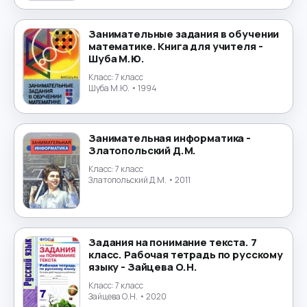
Маркетинг
→
Математика
→
Занимательные задания в обучении
математике. Книга для учителя -
Шуба М.Ю.
Менеджмент
→
Класс:
7 класс
Шуба М.Ю.
• 1994
Музыка
→
Налогообложение
→
Занимательная информатика -
Златопольский Д.М.
Немецкий язык
→
Класс:
7 класс
Златопольский Д.М.
• 2011
ОБЖ
→
Обществознание
→
Задания на понимание текста. 7
класс. Рабочая тетрадь по русскому
Окружающий мир
→
языку - Зайцева О.Н.
Класс:
7 класс
Польский язык
→
Зайцева О.Н.
• 2020