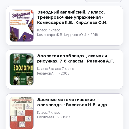
Испанский язык
→
Звездный английский. 7 класс.
Тренировочные упражнения -
История
→
Комиссаров К.В., Кирдяева О.И.
Класс:
7 класс
История России
→
Комиссаров К.В., Кирдяева О.И.
• 2018
Итальянский язык
→
Зоология в таблицах., схемах и
Китайский язык
→
рисунках. 7-8 классы - Резанов А.Г.
Класс:
8 класс, 7 класс
Культурология
Резанов А.Г.
• 2005
→
Латинский язык
→
Заочные математические
Литература
→
олимпиады - Васильев Н.Б. и др.
Класс:
7 класс
Литературное чтение
→
Васильев Н.Б.
• 1987