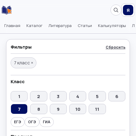
Я
Главная
Каталог
Литература
Статьи
Калькуляторы
Л
Фильтры
Сбросить
7 класс
×
Класс
1
2
3
4
5
6
7
8
9
10
11
ЕГЭ
ОГЭ
ГИА