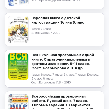
Экология
→
М.Т. Баранова, др. Аксенова Л.А.
• 2016
Экономика
→
Взрослая книга о детской
иллюстрации - Элина Эллис
Юриспруденция
→
Класс:
7 класс
Элина Эллис
• 2020
Японский язык
→
Вся школьная программа в одной
книге. Справочник школьника в
кратком изложении. 5-11 класс.
Сост. Богомолова И.В. и др.
Класс:
6 класс, 7 класс, 5 класс, 11 класс, 10 класс,
9 класс, 8 класс
Сост. Богомолова И.В.
• 2010
Всероссийская проверочная
работа. Русский язык. 7 класс.
Типовые задания. 10 вариантов -