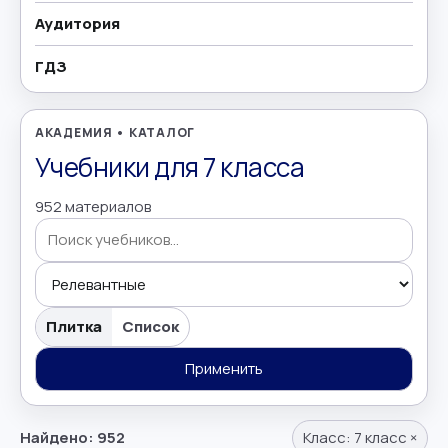
Аудитория
География
→
ГДЗ
Геометрия
→
Греческий язык
→
АКАДЕМИЯ • КАТАЛОГ
Учебники для 7 класса
Дополнительно
→
952 материалов
Естествознание
→
Иврит
→
Поиск учебников
Иностранные языки
→
Плитка
Список
Информатика
Применить
→
Искусство
→
Найдено: 952
Класс:
7 класс
×