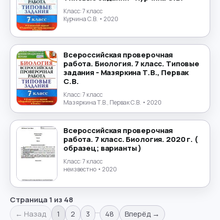
Класс:
7 класс
Курчина С.В.
• 2020
Всероссийская проверочная
работа. Биология. 7 класс. Типовые
задания - Мазяркина Т.В., Первак
С.В.
Класс:
7 класс
Мазяркина Т.В., Первак С.В.
• 2020
Всероссийская проверочная
работа. 7 класс. Биология. 2020 г. (
образец; варианты )
Класс:
7 класс
неизвестно
• 2020
Страница
1
из
48
…
← Назад
1
2
3
48
Вперёд →