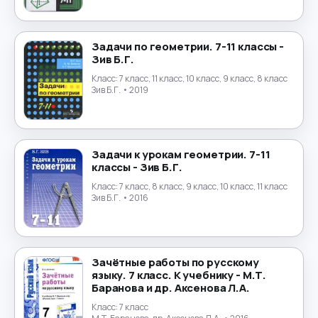
Физика
→
Физическая культура
→
Задачи по геометрии. 7-11 классы -
Зив Б.Г.
Финансы
Класс:
7 класс, 11 класс, 10 класс, 9 класс, 8 класс
→
Зив Б.Г.
• 2019
Финский язык
→
Французский язык
→
Задачи к урокам геометрии. 7-11
классы - Зив Б.Г.
Химия
→
Класс:
7 класс, 8 класс, 9 класс, 10 класс, 11 класс
Зив Б.Г.
• 2016
Черчение
→
Чешский язык
→
Зачётные работы по русскому
языку. 7 класс. К учебнику - М.Т.
Шведский язык
→
Баранова и др. Аксенова Л.А.
Класс:
7 класс