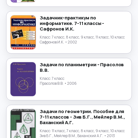
Португальский язык
→
Задачник-практикум по
информатике. 7-11 классы -
Природоведение
→
Сафронов И.К.
Класс:
7 класс, 8 класс, 9 класс, 11 класс, 10 класс
Психология
→
Сафронов И.К.
• 2002
Религиоведение
→
Задачи по планиметрии - Прасолов
Русский язык
→
В.В.
Класс:
7 класс
Технология
Прасолов В.В.
• 2006
→
Труд
→
Задачи по геометрии. Пособие для
Турецкий язык
→
7-11 классов - Зив Б.Г., Мейлер В.М.,
Баханский А.Г.
Украинский язык
→
Класс:
11 класс, 7 класс, 8 класс, 9 класс, 10 класс
Зив Б.Г., Мейлер В.М., Баханский А.Г.
• 2013