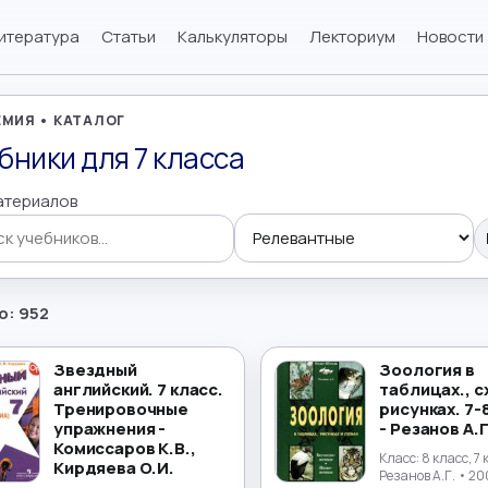
итература
Статьи
Калькуляторы
Лекториум
Новости
МИЯ • КАТАЛОГ
бники для 7 класса
атериалов
 учебников
о: 952
Звездный
Зоология в
английский. 7 класс.
таблицах., с
Тренировочные
рисунках. 7-
упражнения -
- Резанов А.Г
Комиссаров К.В.,
Класс:
8 класс, 7
Кирдяева О.И.
Резанов А.Г.
• 20