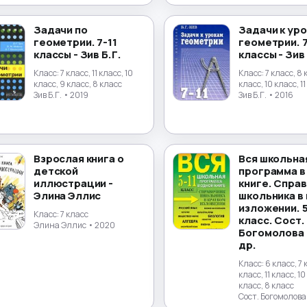
Задачи по
Задачи к ур
геометрии. 7-11
геометрии. 7
классы - Зив Б.Г.
классы - Зив 
Класс:
7 класс, 11 класс, 10
Класс:
7 класс, 8 
класс, 9 класс, 8 класс
класс, 10 класс, 1
Зив Б.Г.
• 2019
Зив Б.Г.
• 2016
Взрослая книга о
Вся школьна
детской
программа в
иллюстрации -
книге. Спра
Элина Эллис
школьника в
изложении. 5
Класс:
7 класс
класс. Сост.
Элина Эллис
• 2020
Богомолова И
др.
Класс:
6 класс, 7 
класс, 11 класс, 10
класс, 8 класс
Сост. Богомолова 