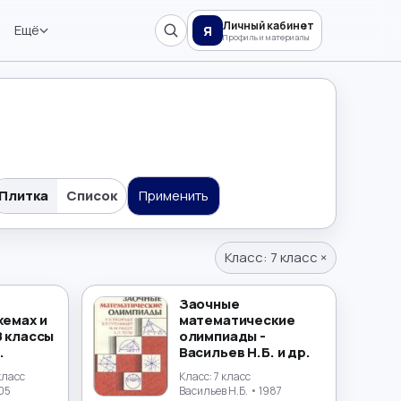
Личный кабинет
Ещё
Я
Профиль и материалы
Плитка
Список
Применить
Класс:
7 класс
×
Заочные
хемах и
математические
8 классы
олимпиады -
.
Васильев Н.Б. и др.
 класс
Класс:
7 класс
05
Васильев Н.Б.
• 1987