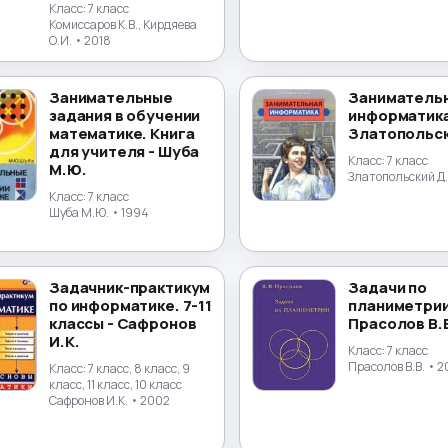
Класс:
7 класс
Комиссаров К.В., Кирдяева
О.И.
• 2018
Занимательные
Заниматель
задания в обучении
информатика
математике. Книга
Златопольск
для учителя - Шуба
Класс:
7 класс
М.Ю.
Златопольский Д
Класс:
7 класс
Шуба М.Ю.
• 1994
Задачник-практикум
Задачи по
по информатике. 7-11
планиметрии
классы - Сафронов
Прасолов В.
И.К.
Класс:
7 класс
Прасолов В.В.
• 2
Класс:
7 класс, 8 класс, 9
класс, 11 класс, 10 класс
Сафронов И.К.
• 2002