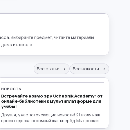
ласса. Выбирайте предмет, читайте материалы
дома и в школе.
Все статьи
Все новости
НОВОСТЬ
Встречайте новую эру Uchebnik Academy: от
онлайн-библиотеки к мультиплатформе для
учёбы!
Друзья, у нас потрясающие новости! 21 июля наш
проект сделал огромный шаг вперёд. Мы прошли
путь от удобной электронной библиотеки до