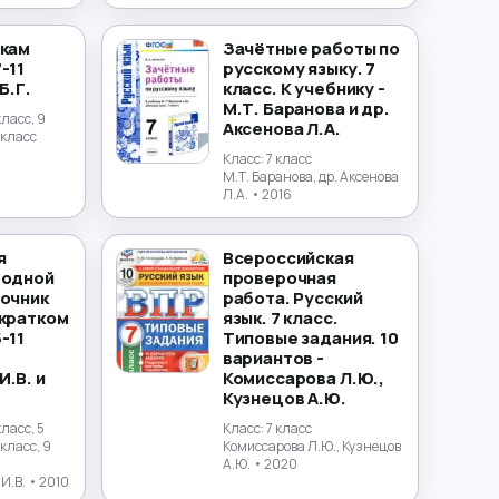
окам
Зачётные работы по
-11
русскому языку. 7
Б.Г.
класс. К учебнику -
М.Т. Баранова и др.
класс, 9
Аксенова Л.А.
1 класс
Класс:
7 класс
М.Т. Баранова, др. Аксенова
Л.А.
• 2016
я
Всероссийская
 одной
проверочная
вочник
работа. Русский
 кратком
язык. 7 класс.
-11
Типовые задания. 10
вариантов -
.В. и
Комиссарова Л.Ю.,
Кузнецов А.Ю.
класс, 5
Класс:
7 класс
 класс, 9
Комиссарова Л.Ю., Кузнецов
А.Ю.
• 2020
И.В.
• 2010