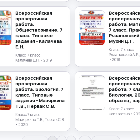
Всероссийская
Всероссийс
проверочная
проверочна
работа.
работа. Мат
Обществознание. 7
7 класс. Пра
класс. Типовые
Рязановский 
задания - Калачева
Мухин Д.Г.
Е.Н.
Класс:
7 класс
Рязановский А.Р.,
Класс:
7 класс
• 2018
Калачева Е.Н.
• 2019
Всероссийская
Всероссийс
проверочная
проверочна
работа. Биология. 7
работа. 7 кл
класс. Типовые
Биология. 20
задания - Мазяркина
образец; ва
Т.В., Первак С.В.
Класс:
7 класс
неизвестно
• 20
Класс:
7 класс
Мазяркина Т.В., Первак С.В.
• 2020
…