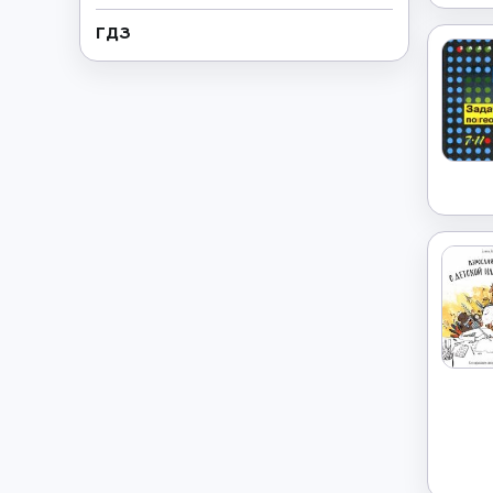
ГДЗ
Геометрия
→
Греческий язык
→
Дополнительно
→
Естествознание
→
Иврит
→
Иностранные языки
→
Информатика
→
Искусство
→
Испанский язык
→