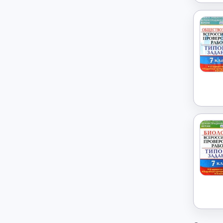
История
→
История России
→
Итальянский язык
→
Китайский язык
→
Культурология
→
Латинский язык
→
Литература
→
Литературное чтение
→
Маркетинг
→