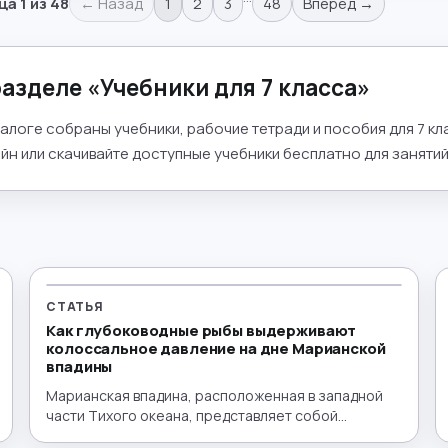
ца
1
из
48
← Назад
1
2
3
48
Вперёд →
разделе «
Учебники для 7 класса
»
талоге собраны учебники, рабочие тетради и пособия для 7 к
йн или скачивайте доступные учебники бесплатно для занятий 
СТАТЬЯ
Как глубоководные рыбы выдерживают
колоссальное давление на дне Марианской
впадины
Марианская впадина, расположенная в западной
части Тихого океана, представляет собой
глубочайший желоб на Земле, где жизнь