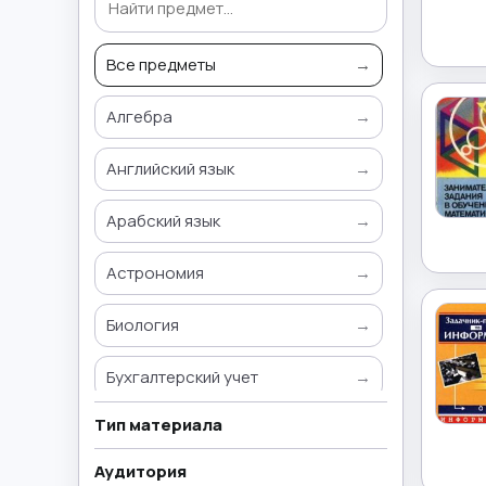
Все предметы
→
Алгебра
→
Английский язык
→
Арабский язык
→
Астрономия
→
Биология
→
Бухгалтерский учет
→
Тип материала
Всемирная история
→
Аудитория
География
→