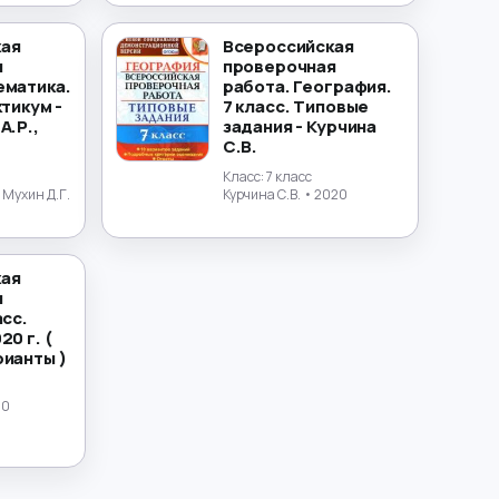
кая
Всероссийская
я
проверочная
ематика.
работа. География.
ктикум -
7 класс. Типовые
А.Р.,
задания - Курчина
С.В.
Класс:
7 класс
 Мухин Д.Г.
Курчина С.В.
• 2020
кая
я
асс.
20 г. (
рианты )
20