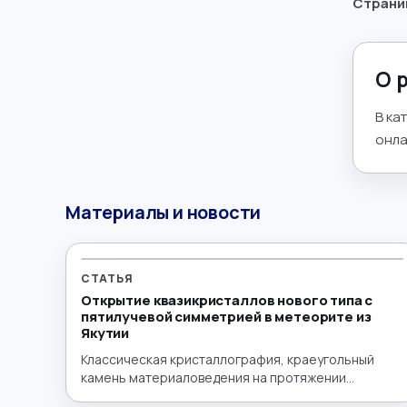
Страни
Математика
→
Менеджмент
→
О 
Музыка
→
В ка
онла
Налогообложение
→
Немецкий язык
→
Материалы и новости
ОБЖ
→
Обществознание
→
СТАТЬЯ
Открытие квазикристаллов нового типа с
Окружающий мир
→
пятилучевой симметрией в метеорите из
Якутии
Польский язык
→
Классическая кристаллография, краеугольный
камень материаловедения на протяжении
столетий, строится на принципе периодичности —
Португальский язык
→