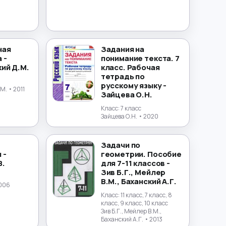
ная
Задания на
 -
понимание текста. 7
ий Д.М.
класс. Рабочая
тетрадь по
русскому языку -
.М.
• 2011
Зайцева О.Н.
Класс:
7 класс
Зайцева О.Н.
• 2020
Задачи по
 -
геометрии. Пособие
В.
для 7-11 классов -
Зив Б.Г., Мейлер
В.М., Баханский А.Г.
006
Класс:
11 класс, 7 класс, 8
класс, 9 класс, 10 класс
Зив Б.Г., Мейлер В.М.,
Баханский А.Г.
• 2013