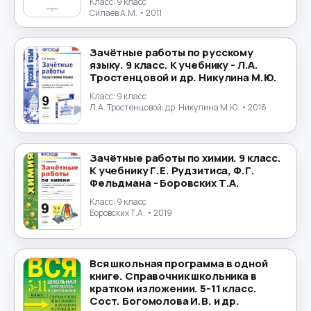
Экология
→
Класс:
9 класс
Силаев А.М.
• 2011
Экономика
→
Зачётные работы по русскому
языку. 9 класс. К учебнику - Л.А.
Юриспруденция
→
Тростенцовой и др. Никулина М.Ю.
Класс:
9 класс
Японский язык
→
Л.А. Тростенцовой, др. Никулина М.Ю.
• 2016
Зачётные работы по химии. 9 класс.
К учебнику Г.Е. Рудзитиса, Ф.Г.
Фельдмана - Боровских Т.А.
Класс:
9 класс
Боровских Т.А.
• 2019
Вся школьная программа в одной
книге. Справочник школьника в
кратком изложении. 5-11 класс.
Сост. Богомолова И.В. и др.