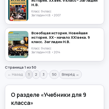
история. XX век. 9 класс - Загладин
Н.В.
Класс:
9 класс
Загладин Н.В.
• 2007
Всеобщая история. Новейшая
история. XX - начало XXI века. 9
класс. Загладин Н.В.
Класс:
9 класс
Загладин Н.В.
• 2014
Страница
1
из
50
…
← Назад
1
2
3
50
Вперёд →
О разделе «
Учебники для 9
класса
»