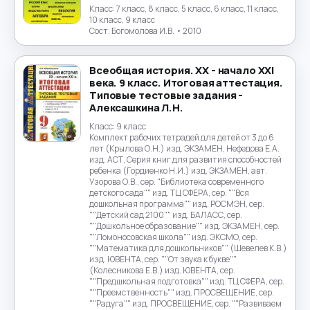
Класс:
7 класс, 8 класс, 5 класс, 6 класс, 11 класс,
10 класс, 9 класс
Сост. Богомолова И.В.
• 2010
Всеобщая история. XX - начало XXI
века. 9 класс. Итоговая аттестация.
Типовые тестовые задания -
Алексашкина Л.Н.
Класс:
9 класс
Комплект рабочих тетрадей для детей от 3 до 6
лет (Крылова О.Н.) изд. ЭКЗАМЕН, Нефедова Е.А.
изд. АСТ, Серия книг для развития способностей
ребенка (Гордиенко Н.И.) изд. ЭКЗАМЕН, авт.
Узорова О.В., сер. "Библиотека современного
детского сада"" изд. ТЦ СФЕРА, сер. ""Вся
дошкольная программа"" изд. РОСМЭН, сер.
""Детский сад 2100"" изд. БАЛАСС, сер.
""Дошкольное образование"" изд. ЭКЗАМЕН, сер.
""Ломоносовская школа"" изд. ЭКСМО, сер.
""Математика для дошкольников"" (Шевелев К.В.)
изд. ЮВЕНТА, сер. ""От звука к букве""
(Колесникова Е.В.) изд. ЮВЕНТА, сер.
""Предшкольная подготовка"" изд. ТЦ СФЕРА, сер.
""Преемственность"" изд. ПРОСВЕЩЕНИЕ, сер.
""Радуга"" изд. ПРОСВЕЩЕНИЕ, сер. ""Развиваем