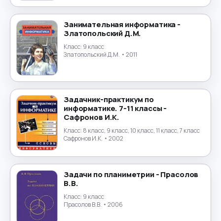
Маркетинг
→
Математика
→
Занимательная информатика -
Златопольский Д.М.
Менеджмент
Класс:
9 класс
→
Златопольский Д.М.
• 2011
Музыка
→
Налогообложение
→
Задачник-практикум по
информатике. 7-11 классы -
Сафронов И.К.
Немецкий язык
→
Класс:
8 класс, 9 класс, 10 класс, 11 класс, 7 класс
Сафронов И.К.
• 2002
ОБЖ
→
Обществознание
→
Задачи по планиметрии - Прасолов
В.В.
Окружающий мир
→
Класс:
9 класс
Прасолов В.В.
• 2006
Польский язык
→