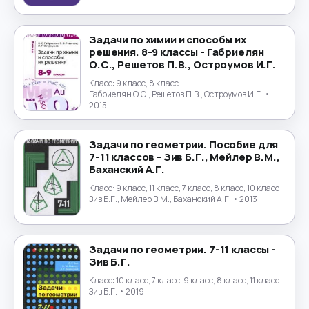
Португальский язык
→
Задачи по химии и способы их
решения. 8-9 классы - Габриелян
Природоведение
→
О.С., Решетов П.В., Остроумов И.Г.
Класс:
9 класс, 8 класс
Психология
→
Габриелян О.С., Решетов П.В., Остроумов И.Г.
•
2015
Религиоведение
→
Задачи по геометрии. Пособие для
Русский язык
→
7-11 классов - Зив Б.Г., Мейлер В.М.,
Баханский А.Г.
Технология
→
Класс:
9 класс, 11 класс, 7 класс, 8 класс, 10 класс
Зив Б.Г., Мейлер В.М., Баханский А.Г.
• 2013
Труд
→
Задачи по геометрии. 7-11 классы -
Турецкий язык
→
Зив Б.Г.
Класс:
10 класс, 7 класс, 9 класс, 8 класс, 11 класс
Украинский язык
→
Зив Б.Г.
• 2019