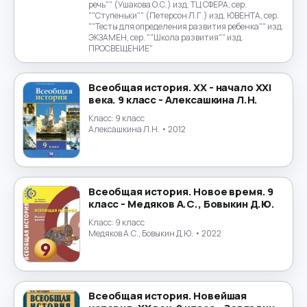
речь"" (Ушакова О.С.) изд. ТЦ СФЕРА, сер.
""Ступеньки"" (Петерсон Л.Г.) изд. ЮВЕНТА, сер.
""Тесты для определения развития ребенка"" изд.
ЭКЗАМЕН, сер. ""Школа развития"" изд.
ПРОСВЕЩЕНИЕ"
Всеобщая история. XX - начало XXI
века. 9 класс - Алексашкина Л.Н.
Класс:
9 класс
Алексашкина Л.Н.
• 2012
Всеобщая история. Новое время. 9
класс - Медяков А.С., Бовыкин Д.Ю.
Класс:
9 класс
Медяков А.С., Бовыкин Д.Ю.
• 2022
Всеобщая история. Новейшая