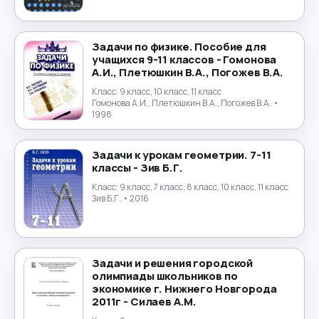
Физика
→
Физическая культура
→
Задачи по физике. Пособие для
учащихся 9-11 классов - Гомонова
А.И., Плетюшкин В.А., Погожев В.А.
Финансы
→
Класс:
9 класс, 10 класс, 11 класс
Гомонова А.И., Плетюшкин В.А., Погожев В.А.
•
Финский язык
→
1998
Французский язык
→
Задачи к урокам геометрии. 7-11
классы - Зив Б.Г.
Химия
→
Класс:
9 класс, 7 класс, 8 класс, 10 класс, 11 класс
Зив Б.Г.
• 2016
Черчение
→
Чешский язык
→
Задачи и решения городской
олимпиады школьников по
Шведский язык
→
экономике г. Нижнего Новгорода
2011г - Силаев А.М.