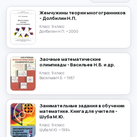
Испанский язык
→
Жемчужины теории многогранников
- Долбилин Н.П.
История
→
Класс:
9 класс
Долбилин Н.П.
• 2000
История России
→
Итальянский язык
→
Заочные математические
Китайский язык
→
олимпиады - Васильев Н.Б. и др.
Класс:
9 класс
Культурология
Васильев Н.Б.
• 1987
→
Латинский язык
→
Занимательные задания в обучении
Литература
→
математике. Книга для учителя -
Шуба М.Ю.
Литературное чтение
→
Класс:
9 класс
Шуба М.Ю.
• 1994