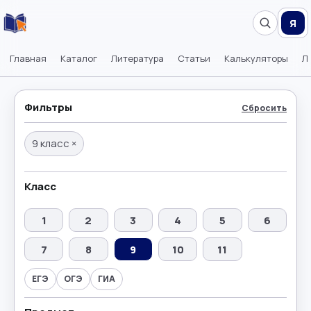
Я
Главная
Каталог
Литература
Статьи
Калькуляторы
Л
Фильтры
Сбросить
9 класс
×
Класс
1
2
3
4
5
6
7
8
9
10
11
ЕГЭ
ОГЭ
ГИА