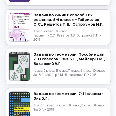
Португальский язык
→
Задачи по химии и способы их
решения. 8-9 классы - Габриелян
Природоведение
→
О.С., Решетов П.В., Остроумов И.Г.
Класс:
9 класс, 8 класс
Психология
→
Габриелян О.С., Решетов П.В., Остроумов И.Г.
•
2015
Религиоведение
→
Задачи по геометрии. Пособие для
Русский язык
→
7-11 классов - Зив Б.Г., Мейлер В.М.,
Баханский А.Г.
Технология
→
Класс:
9 класс, 11 класс, 7 класс, 8 класс, 10 класс
Зив Б.Г., Мейлер В.М., Баханский А.Г.
• 2013
Труд
→
Задачи по геометрии. 7-11 классы -
Турецкий язык
→
Зив Б.Г.
Класс:
10 класс, 7 класс, 9 класс, 8 класс, 11 класс
Украинский язык
→
Зив Б.Г.
• 2019