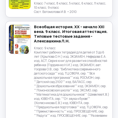
Класс:
7 класс, 8 класс, 5 класс, 6 класс, 11 класс,
10 класс, 9 класс
Сост. Богомолова И.В.
• 2010
Всеобщая история. XX - начало XXI
века. 9 класс. Итоговая аттестация.
Типовые тестовые задания -
Алексашкина Л.Н.
Класс:
9 класс
Комплект рабочих тетрадей для детей от 3 до 6
лет (Крылова О.Н.) изд. ЭКЗАМЕН, Нефедова Е.А.
изд. АСТ, Серия книг для развития способностей
ребенка (Гордиенко Н.И.) изд. ЭКЗАМЕН, авт.
Узорова О.В., сер. "Библиотека современного
детского сада"" изд. ТЦ СФЕРА, сер. ""Вся
дошкольная программа"" изд. РОСМЭН, сер.
""Детский сад 2100"" изд. БАЛАСС, сер.
""Дошкольное образование"" изд. ЭКЗАМЕН, сер.
""Ломоносовская школа"" изд. ЭКСМО, сер.
""Математика для дошкольников"" (Шевелев К.В.)
изд. ЮВЕНТА, сер. ""От звука к букве""
(Колесникова Е.В.) изд. ЮВЕНТА, сер.
""Предшкольная подготовка"" изд. ТЦ СФЕРА, сер.
""Преемственность"" изд. ПРОСВЕЩЕНИЕ, сер.
""Радуга"" изд. ПРОСВЕЩЕНИЕ, сер. ""Развиваем