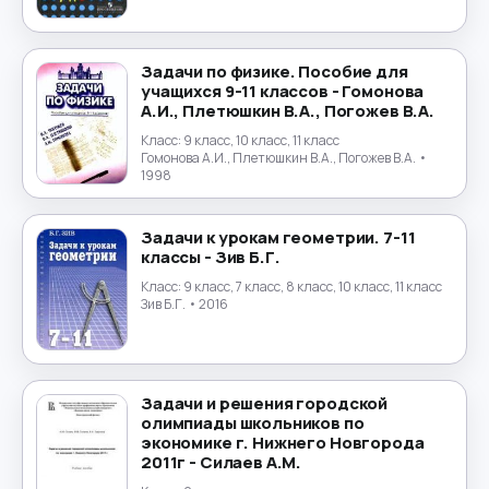
Физика
→
Физическая культура
→
Задачи по физике. Пособие для
учащихся 9-11 классов - Гомонова
А.И., Плетюшкин В.А., Погожев В.А.
Финансы
→
Класс:
9 класс, 10 класс, 11 класс
Гомонова А.И., Плетюшкин В.А., Погожев В.А.
•
Финский язык
→
1998
Французский язык
→
Задачи к урокам геометрии. 7-11
классы - Зив Б.Г.
Химия
→
Класс:
9 класс, 7 класс, 8 класс, 10 класс, 11 класс
Зив Б.Г.
• 2016
Черчение
→
Чешский язык
→
Задачи и решения городской
олимпиады школьников по
Шведский язык
→
экономике г. Нижнего Новгорода
2011г - Силаев А.М.