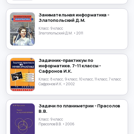
Маркетинг
→
Математика
→
Занимательная информатика -
Златопольский Д.М.
Менеджмент
Класс:
9 класс
→
Златопольский Д.М.
• 2011
Музыка
→
Налогообложение
→
Задачник-практикум по
информатике. 7-11 классы -
Сафронов И.К.
Немецкий язык
→
Класс:
8 класс, 9 класс, 10 класс, 11 класс, 7 класс
Сафронов И.К.
• 2002
ОБЖ
→
Обществознание
→
Задачи по планиметрии - Прасолов
В.В.
Окружающий мир
→
Класс:
9 класс
Прасолов В.В.
• 2006
Польский язык
→