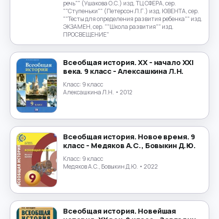
речь"" (Ушакова О.С.) изд. ТЦ СФЕРА, сер.
""Ступеньки"" (Петерсон Л.Г.) изд. ЮВЕНТА, сер.
""Тесты для определения развития ребенка"" изд.
ЭКЗАМЕН, сер. ""Школа развития"" изд.
ПРОСВЕЩЕНИЕ"
Всеобщая история. XX - начало XXI
века. 9 класс - Алексашкина Л.Н.
Класс:
9 класс
Алексашкина Л.Н.
• 2012
Всеобщая история. Новое время. 9
класс - Медяков А.С., Бовыкин Д.Ю.
Класс:
9 класс
Медяков А.С., Бовыкин Д.Ю.
• 2022
Всеобщая история. Новейшая