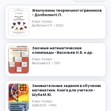
Испанский язык
→
Жемчужины теории многогранников
- Долбилин Н.П.
История
→
Класс:
9 класс
Долбилин Н.П.
• 2000
История России
→
Итальянский язык
→
Заочные математические
Китайский язык
→
олимпиады - Васильев Н.Б. и др.
Класс:
9 класс
Культурология
Васильев Н.Б.
• 1987
→
Латинский язык
→
Занимательные задания в обучении
Литература
→
математике. Книга для учителя -
Шуба М.Ю.
Литературное чтение
→
Класс:
9 класс
Шуба М.Ю.
• 1994