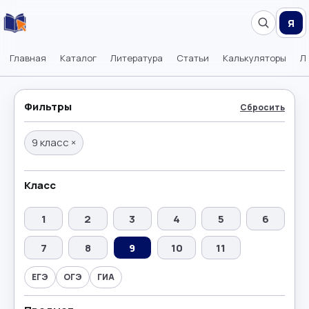
Я
Главная
Каталог
Литература
Статьи
Калькуляторы
Л
Фильтры
Сбросить
9 класс
×
Класс
1
2
3
4
5
6
7
8
9
10
11
ЕГЭ
ОГЭ
ГИА