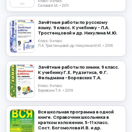
Экология
→
Класс:
9 класс
Силаев А.М.
• 2011
Экономика
→
Зачётные работы по русскому
языку. 9 класс. К учебнику - Л.А.
Юриспруденция
→
Тростенцовой и др. Никулина М.Ю.
Класс:
9 класс
Японский язык
→
Л.А. Тростенцовой, др. Никулина М.Ю.
• 2016
Зачётные работы по химии. 9 класс.
К учебнику Г.Е. Рудзитиса, Ф.Г.
Фельдмана - Боровских Т.А.
Класс:
9 класс
Боровских Т.А.
• 2019
Вся школьная программа в одной
книге. Справочник школьника в
кратком изложении. 5-11 класс.
Сост. Богомолова И.В. и др.