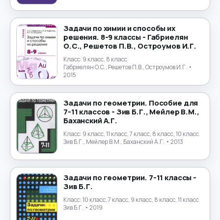
Португальский язык
→
Задачи по химии и способы их
решения. 8-9 классы - Габриелян
Природоведение
→
О.С., Решетов П.В., Остроумов И.Г.
Класс:
9 класс, 8 класс
Психология
→
Габриелян О.С., Решетов П.В., Остроумов И.Г.
•
2015
Религиоведение
→
Задачи по геометрии. Пособие для
Русский язык
→
7-11 классов - Зив Б.Г., Мейлер В.М.,
Баханский А.Г.
Технология
→
Класс:
9 класс, 11 класс, 7 класс, 8 класс, 10 класс
Зив Б.Г., Мейлер В.М., Баханский А.Г.
• 2013
Труд
→
Задачи по геометрии. 7-11 классы -
Турецкий язык
→
Зив Б.Г.
Класс:
10 класс, 7 класс, 9 класс, 8 класс, 11 класс
Украинский язык
→
Зив Б.Г.
• 2019