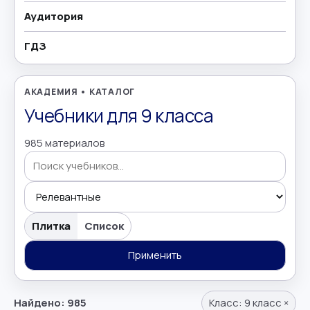
Аудитория
География
→
ГДЗ
Геометрия
→
Греческий язык
→
АКАДЕМИЯ • КАТАЛОГ
Учебники для 9 класса
Дополнительно
→
985 материалов
Естествознание
→
Иврит
→
Поиск учебников
Иностранные языки
→
Плитка
Список
Информатика
Применить
→
Искусство
→
Найдено: 985
Класс:
9 класс
×