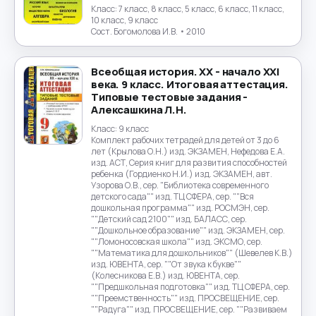
Класс:
7 класс, 8 класс, 5 класс, 6 класс, 11 класс,
10 класс, 9 класс
Сост. Богомолова И.В.
• 2010
Всеобщая история. XX - начало XXI
века. 9 класс. Итоговая аттестация.
Типовые тестовые задания -
Алексашкина Л.Н.
Класс:
9 класс
Комплект рабочих тетрадей для детей от 3 до 6
лет (Крылова О.Н.) изд. ЭКЗАМЕН, Нефедова Е.А.
изд. АСТ, Серия книг для развития способностей
ребенка (Гордиенко Н.И.) изд. ЭКЗАМЕН, авт.
Узорова О.В., сер. "Библиотека современного
детского сада"" изд. ТЦ СФЕРА, сер. ""Вся
дошкольная программа"" изд. РОСМЭН, сер.
""Детский сад 2100"" изд. БАЛАСС, сер.
""Дошкольное образование"" изд. ЭКЗАМЕН, сер.
""Ломоносовская школа"" изд. ЭКСМО, сер.
""Математика для дошкольников"" (Шевелев К.В.)
изд. ЮВЕНТА, сер. ""От звука к букве""
(Колесникова Е.В.) изд. ЮВЕНТА, сер.
""Предшкольная подготовка"" изд. ТЦ СФЕРА, сер.
""Преемственность"" изд. ПРОСВЕЩЕНИЕ, сер.
""Радуга"" изд. ПРОСВЕЩЕНИЕ, сер. ""Развиваем