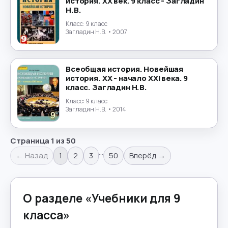
история. XX век. 9 класс - Загладин
Н.В.
Класс:
9 класс
Загладин Н.В.
• 2007
Всеобщая история. Новейшая
история. XX - начало XXI века. 9
класс. Загладин Н.В.
Класс:
9 класс
Загладин Н.В.
• 2014
Страница
1
из
50
…
← Назад
1
2
3
50
Вперёд →
О разделе «
Учебники для 9
класса
»