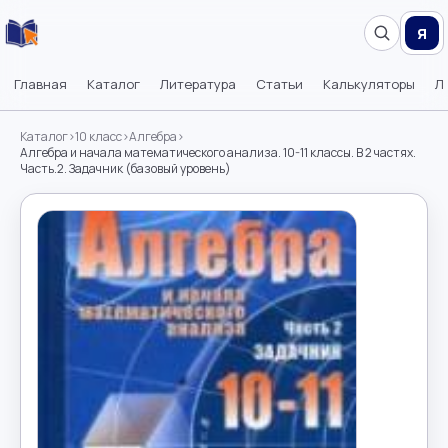
Я
Главная
Каталог
Литература
Статьи
Калькуляторы
Л
Каталог
›
10 класс
›
Алгебра
›
Алгебра и начала математического анализа. 10-11 классы. В 2 частях.
Часть.2. Задачник (базовый уровень)