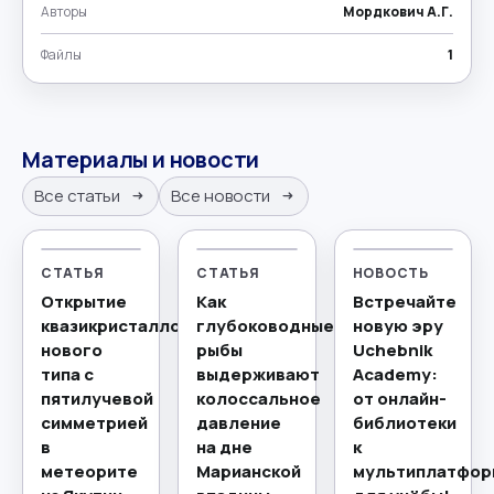
Авторы
Мордкович А.Г.
Файлы
1
Материалы и новости
Все статьи
Все новости
СТАТЬЯ
СТАТЬЯ
НОВОСТЬ
Открытие
Как
Встречайте
квазикристаллов
глубоководные
новую эру
нового
рыбы
Uchebnik
типа с
выдерживают
Academy:
пятилучевой
колоссальное
от онлайн-
симметрией
давление
библиотеки
в
на дне
к
метеорите
Марианской
мультиплатфор