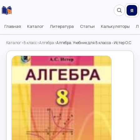
Я
Главная
Каталог
Литература
Статьи
Калькуляторы
Л
Каталог
›
8 класс
›
Алгебра
›
Алгебра. Учебник для 8 класса - Истер О.С