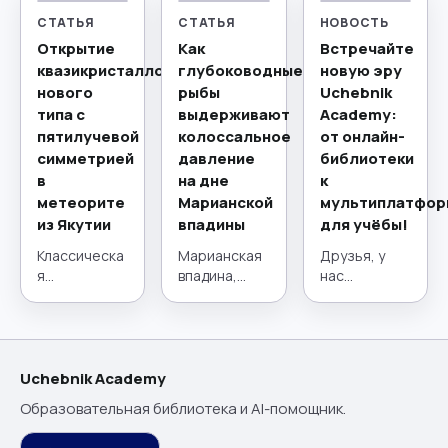
СТАТЬЯ
СТАТЬЯ
НОВОСТЬ
Открытие
Как
Встречайте
квазикристаллов
глубоководные
новую эру
нового
рыбы
Uchebnik
типа с
выдерживают
Academy:
пятилучевой
колоссальное
от онлайн-
симметрией
давление
библиотеки
в
на дне
к
метеорите
Марианской
мультиплатфор
из Якутии
впадины
для учёбы!
Классическа
Марианская
Друзья, у
я
впадина,
нас
кристаллогр
расположен
потрясающи
афия,
ная в
е новости! 21
краеугольны
западной
июля наш
й камень
части Тихого
проект
материалов
океана,
сделал
Uchebnik Academy
едения на
представляе
огромный
Образовательная библиотека и AI-помощник.
протяжении
т собой
шаг вперёд.
столетий,
глубочайший
Мы прошли