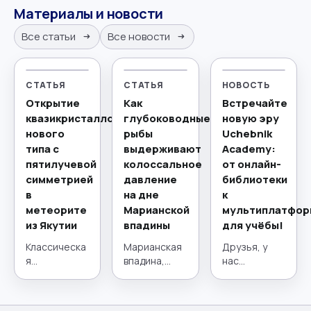
Материалы и новости
Все статьи
Все новости
СТАТЬЯ
СТАТЬЯ
НОВОСТЬ
Открытие
Как
Встречайте
квазикристаллов
глубоководные
новую эру
нового
рыбы
Uchebnik
типа с
выдерживают
Academy:
пятилучевой
колоссальное
от онлайн-
симметрией
давление
библиотеки
в
на дне
к
метеорите
Марианской
мультиплатфор
из Якутии
впадины
для учёбы!
Классическа
Марианская
Друзья, у
я
впадина,
нас
кристаллогр
расположен
потрясающи
афия,
ная в
е новости! 21
краеугольны
западной
июля наш