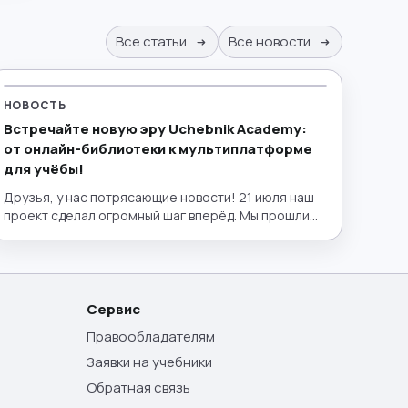
Все статьи
Все новости
НОВОСТЬ
Встречайте новую эру Uchebnik Academy:
от онлайн-библиотеки к мультиплатформе
для учёбы!
Друзья, у нас потрясающие новости! 21 июля наш
проект сделал огромный шаг вперёд. Мы прошли
путь от удобной электронной библиотеки до
полноценного эко-пространства для образования,
запустив полный интерактивный функционал!
Теперь lib.uchebnik.academy — это не просто
место, где можно бесплатно найти нужный учебник
Сервис
или пособие. Это ваш личный умный помощник,
Правообладателям
лаборатория и интерактивный класс в одном окне.
Заявки на учебники
Обратная связь