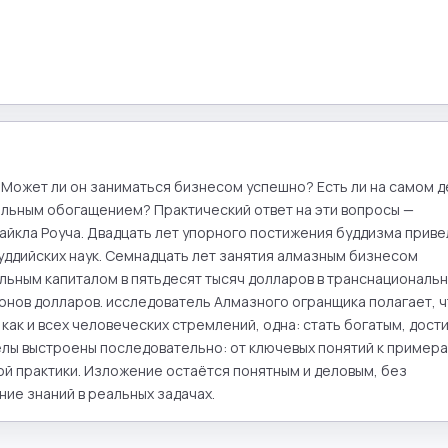
Может ли он заниматься бизнесом успешно? Есть ли на самом д
льным обогащением? Практический ответ на эти вопросы — 
Майкла Роуча. Двадцать лет упорного постижения буддизма привел
уддийских наук. Семнадцать лет занятия алмазным бизнесом 
льным капиталом в пятьдесят тысяч долларов в транснациональн
нов долларов. исследователь Алмазного огранщика полагает, ч
как и всех человеческих стремлений, одна: стать богатым, дости
делы выстроены последовательно: от ключевых понятий к примерам
 практики. Изложение остаётся понятным и деловым, без 
ие знаний в реальных задачах.