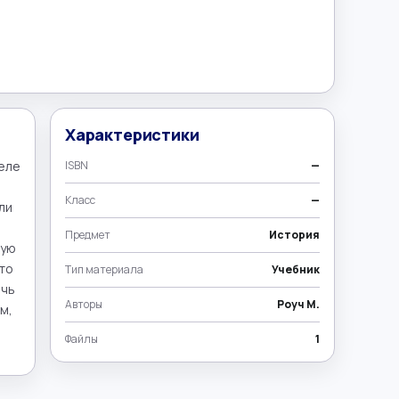
Характеристики
еле 
ISBN
—
Класс
—
и 
Предмет
История
ую 
то 
Тип материала
Учебник
чь 
Авторы
Роуч М.
, 
Файлы
1