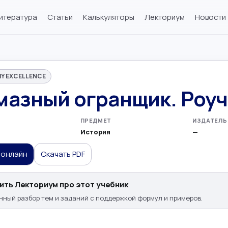
итература
Статьи
Калькуляторы
Лекториум
Новости
Y EXCELLENCE
мазный огранщик. Роуч
ПРЕДМЕТ
ИЗДАТЕЛЬ
История
—
 онлайн
Скачать PDF
ить Лекториум про этот учебник
ный разбор тем и заданий с поддержкой формул и примеров.