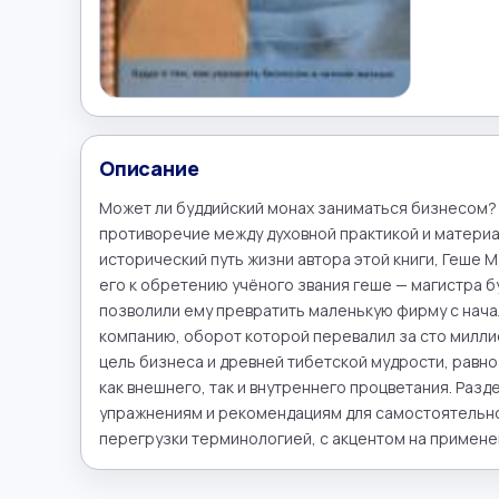
Описание
Может ли буддийский монах заниматься бизнесом? 
противоречие между духовной практикой и материа
исторический путь жизни автора этой книги, Геше 
его к обретению учёного звания геше — магистра б
позволили ему превратить маленькую фирму с нача
компанию, оборот которой перевалил за сто миллио
цель бизнеса и древней тибетской мудрости, равно 
как внешнего, так и внутреннего процветания. Раз
упражнениям и рекомендациям для самостоятельной
перегрузки терминологией, с акцентом на применен