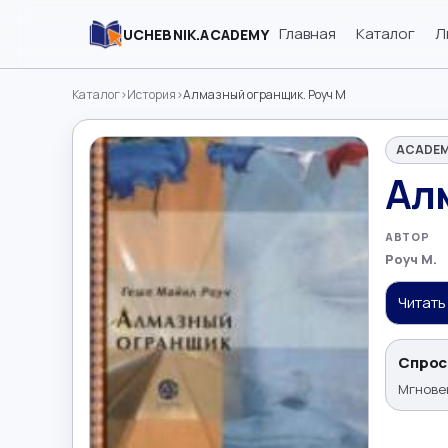
Главная
Каталог
Л
UCHEBNIK.ACADEMY
Каталог
›
История
›
Алмазный огранщик. Роуч М
ACADEM
Ал
АВТОР
Роуч М.
Читать
Спрос
Мгновен