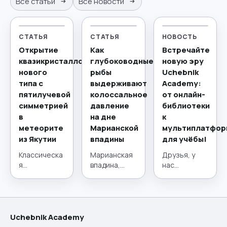
Все статьи
Все новости
СТАТЬЯ
СТАТЬЯ
НОВОСТЬ
Открытие
Как
Встречайте
квазикристаллов
глубоководные
новую эру
нового
рыбы
Uchebnik
типа с
выдерживают
Academy:
пятилучевой
колоссальное
от онлайн-
симметрией
давление
библиотеки
в
на дне
к
метеорите
Марианской
мультиплатфор
из Якутии
впадины
для учёбы!
Классическа
Марианская
Друзья, у
я
впадина,
нас
кристаллогр
расположен
потрясающи
афия,
ная в
е новости! 21
краеугольны
западной
июля наш
й камень
части Тихого
проект
материалов
океана,
сделал
Uchebnik Academy
едения на
представляе
огромный