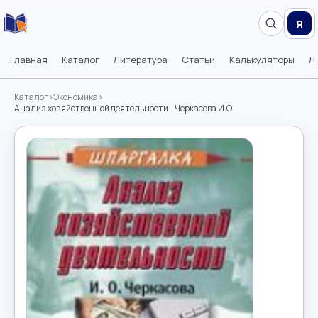
Я
Главная
Каталог
Литература
Статьи
Калькуляторы
Л
Каталог
›
Экономика
›
Анализ хозяйственной деятельности - Черкасова И.О