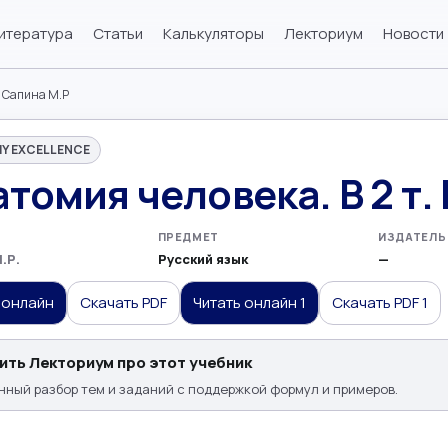
итература
Статьи
Калькуляторы
Лекториум
Новости
- Сапина М.Р
Y EXCELLENCE
томия человека. В 2 т
ПРЕДМЕТ
ИЗДАТЕЛЬ
.Р.
Русский язык
—
 онлайн
Скачать PDF
Читать онлайн 1
Скачать PDF 1
ить Лекториум про этот учебник
ный разбор тем и заданий с поддержкой формул и примеров.