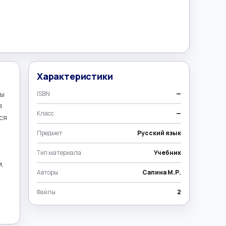
Характеристики
ы 
ISBN
—
 
Класс
—
я 
Предмет
Русский язык
Тип материала
Учебник
, 
Авторы
Сапина М.Р.
Файлы
2