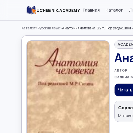
Главная
Каталог
Л
UCHEBNIK.ACADEMY
Каталог
›
Русский язык
›
Анатомия человека. В 2 т. Под редакцией 
ACADEM
Ана
АВТОР
Сапина М
Читать
Спрос
Мгновен