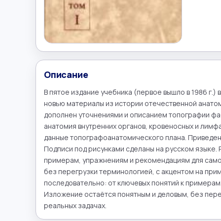
Описание
В пятое издание учебника (первое вышло в 1986 г.
новью материалы из истории отечественной анатоми
дополнен уточнениями и описанием топографии фасц
анатомия внутренних органов, кровеносных и лимфа
данные топографоанатомического плана. Приведены
Подписи под рисунками сделаны на русском языке. 
примерам, упражнениям и рекомендациям для самос
без перегрузки терминологией, с акцентом на прим
последовательно: от ключевых понятий к примерам
Изложение остаётся понятным и деловым, без перег
реальных задачах.