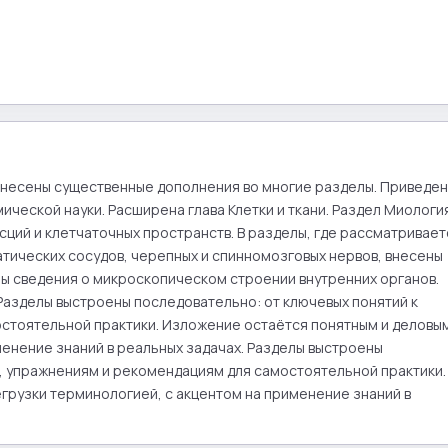
) внесены существенные дополнения во многие разделы. Приведен
ческой науки. Расширена глава Клетки и ткани. Раздел Миология
ий и клетчаточных пространств. В разделы, где рассматриваетс
тических сосудов, черепных и спинномозговых нервов, внесены 
 сведения о микроскопическом строении внутренних органов. 
Разделы выстроены последовательно: от ключевых понятий к 
тоятельной практики. Изложение остаётся понятным и деловым
енение знаний в реальных задачах. Разделы выстроены 
, упражнениям и рекомендациям для самостоятельной практики. 
рузки терминологией, с акцентом на применение знаний в 