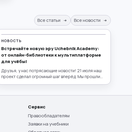
Все статьи
Все новости
НОВОСТЬ
Встречайте новую эру Uchebnik Academy:
от онлайн-библиотеки к мультиплатформе
для учёбы!
Друзья, у нас потрясающие новости! 21 июля наш
проект сделал огромный шаг вперёд. Мы прошли
путь от удобной электронной библиотеки до
полноценного эко-пространства для образования,
запустив полный интерактивный функционал!
Теперь lib.uchebnik.academy — это не просто
место, где можно бесплатно найти нужный учебник
Сервис
или пособие. Это ваш личный умный помощник,
Правообладателям
лаборатория и интерактивный класс в одном окне.
Заявки на учебники