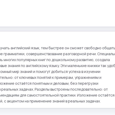
учать английский язык, тем быстрее он сможет свободно общать
ие грамматики, совершенствование разговорной речи. Специальн
ь многих популярных книг по дошкольному развитию, создала 
ые знания по английскому языку. Эти маленькие книжки так удоб
ромный мир знаний и помогут добиться успеха в изучении 
ельно: от ключевых понятий к примерам, упражнениям и 
ожение остаётся понятным и деловым, без перегрузки 
 реальных задачах. Разделы выстроены последовательно: от 
мендациям для самостоятельной практики. Изложение остаётся 
, с акцентом на применение знаний в реальных задачах.