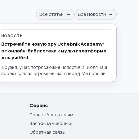
Все статьи
Все новости
НОВОСТЬ
Встречайте новую эру Uchebnik Academy:
от онлайн-библиотеки к мультиплатформе
для учёбы!
Друзья, у нас потрясающие новости! 21 июля наш
проект сделал огромный шаг вперёд. Мы прошли
путь от удобной электронной библиотеки до
полноценного эко-пространства для образования,
запустив полный интерактивный функционал!
Теперь lib.uchebnik.academy — это не просто
место, где можно бесплатно найти нужный учебник
Сервис
или пособие. Это ваш личный умный помощник,
Правообладателям
лаборатория и интерактивный класс в одном окне.
Заявки на учебники
Обратная связь