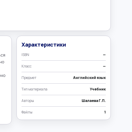
Характеристики
ся 
ISBN
—
о 
Класс
—
но 
Предмет
Английский язык
Тип материала
Учебник
Авторы
Шалаева Г.П.
Файлы
1