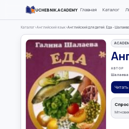
Главная
Каталог
Л
UCHEBNIK.ACADEMY
Каталог
›
Английский язык
›
Английский для детей. Еда - Шалаева
ACADEM
Анг
АВТОР
Шалаева 
Читать
Спрос
Мгновен