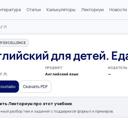
итература
Статьи
Калькуляторы
Лекториум
Новости
 Г.П
Y EXCELLENCE
лийский для детей. Ед
ПРЕДМЕТ
ИЗДАТЕЛЬ
Г.П.
Английский язык
—
 онлайн
Скачать PDF
ить Лекториум про этот учебник
ный разбор тем и заданий с поддержкой формул и примеров.