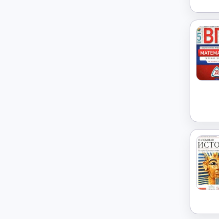
История
→
История России
→
Итальянский язык
→
Китайский язык
→
Культурология
→
Латинский язык
→
Литература
→
Литературное чтение
→
Маркетинг
→