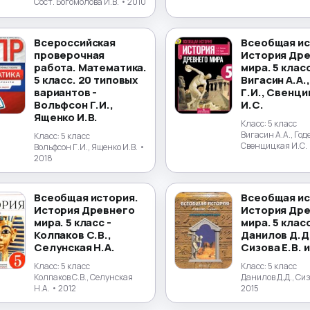
Сост. Богомолова И.В.
• 2010
Всероссийская
Всеобщая ис
проверочная
История Др
работа. Математика.
мира. 5 класс
5 класс. 20 типовых
Вигасин А.А.
вариантов -
Г.И., Свенци
Вольфсон Г.И.,
И.С.
Ященко И.В.
Класс:
5 класс
Вигасин А.А., Годе
Класс:
5 класс
Свенцицкая И.С.
Вольфсон Г.И., Ященко И.В.
•
2018
Всеобщая история.
Всеобщая ис
История Древнего
История Др
мира. 5 класс -
мира. 5 класс
Колпаков С.В.,
Данилов Д.Д
Селунская Н.А.
Сизова Е.В. и
Класс:
5 класс
Класс:
5 класс
Колпаков С.В., Селунская
Данилов Д.Д., Сиз
Н.А.
• 2012
2015