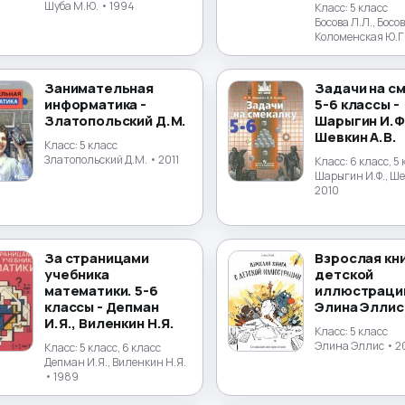
Шуба М.Ю.
• 1994
Класс:
5 класс
Босова Л.Л., Босов
Коломенская Ю.Г
Занимательная
Задачи на с
информатика -
5-6 классы -
Златопольский Д.М.
Шарыгин И.Ф
Шевкин А.В.
Класс:
5 класс
Златопольский Д.М.
• 2011
Класс:
6 класс, 5
Шарыгин И.Ф., Ше
2010
За страницами
Взрослая кни
учебника
детской
математики. 5-6
иллюстрации
классы - Депман
Элина Эллис
И.Я., Виленкин Н.Я.
Класс:
5 класс
Элина Эллис
• 2
Класс:
5 класс, 6 класс
Депман И.Я., Виленкин Н.Я.
• 1989