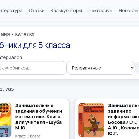
итература
Статьи
Калькуляторы
Лекториум
Новости
МИЯ • КАТАЛОГ
бники для 5 класса
атериалов
 учебников
о: 705
Занимательные
Заниматель
задания в обучении
задачи по
математике. Книга
информатике
для учителя - Шуба
Босова Л.Л.,
М.Ю.
А.Ю., Колом
Ю.Г.
Класс:
5 класс