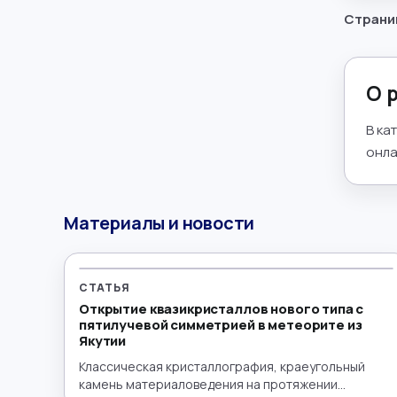
Математика
→
Страни
Менеджмент
→
О 
Музыка
→
В ка
Налогообложение
→
онла
Немецкий язык
→
Материалы и новости
ОБЖ
→
Обществознание
→
СТАТЬЯ
Окружающий мир
→
Открытие квазикристаллов нового типа с
пятилучевой симметрией в метеорите из
Якутии
Польский язык
→
Классическая кристаллография, краеугольный
камень материаловедения на протяжении
Португальский язык
→