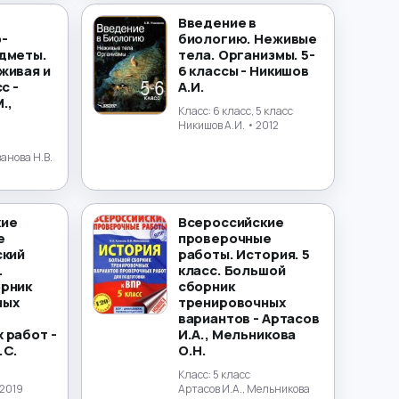
Введение в
-
биологию. Неживые
дметы.
тела. Организмы. 5-
живая и
6 классы - Никишов
с -
А.И.
.,
Класс:
6 класс, 5 класс
Никишов А.И.
• 2012
ванова Н.В.
кие
Всероссийские
е
проверочные
ский
работы. История. 5
.
класс. Большой
рник
сборник
ных
тренировочных
вариантов - Артасов
 работ -
И.А., Мельникова
.С.
О.Н.
Класс:
5 класс
 2019
Артасов И.А., Мельникова