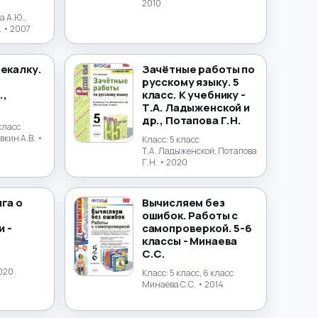
2010
а А.Ю.,
.
• 2007
мекалку.
Зачётные работы по
русскому языку. 5
.,
класс. К учебнику -
Т.А. Ладыженской и
др., Потапова Г.Н.
 класс
вкин А.В.
•
Класс:
5 класс
Т.А. Ладыженской, Потапова
Г.Н.
• 2020
га о
Вычисляем без
ошибок. Работы с
 -
самопроверкой. 5-6
классы - Минаева
С.С.
020
Класс:
5 класс, 6 класс
Минаева С.С.
• 2014