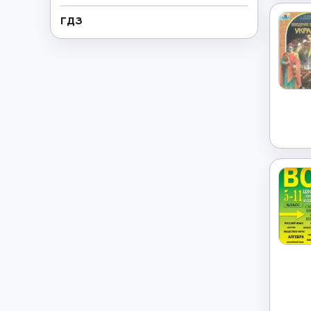
ГДЗ
Геометрия
→
Греческий язык
→
Дополнительно
→
Естествознание
→
Иврит
→
Иностранные языки
→
Информатика
→
Искусство
→
Испанский язык
→