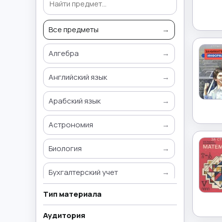
Все предметы
→
Алгебра
→
Английский язык
→
Арабский язык
→
Астрономия
→
Биология
→
Бухгалтерский учет
→
Тип материала
Всемирная история
→
Аудитория
География
→