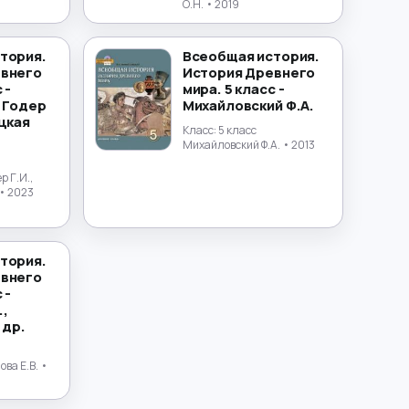
О.Н.
• 2019
тория.
Всеобщая история.
евнего
История Древнего
 -
мира. 5 класс -
, Годер
Михайловский Ф.А.
цкая
Класс:
5 класс
Михайловский Ф.А.
• 2013
р Г.И.,
• 2023
тория.
евнего
 -
.,
 др.
ова Е.В.
•