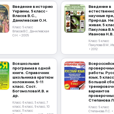
Введение в историю
Введение в
Украины. 5 класс -
естественно
Власов В.С.,
научные пре
Данилевская О.Н.
Природа. Не
живая. 5 клас
Класс:
5 класс
Пакулова В.М
Власов В.С., Данилевская
Иванова Н.В.
О.Н.
• 2005
Класс:
5 класс
Пакулова В.М., И
• 2012
Вся школьная
Всероссийс
программа в одной
проверочны
книге. Справочник
работы. Рус
школьника в кратком
язык. 5 класс
изложении. 5-11
Большой сбо
класс. Сост.
тренировоч
Богомолова И.В. и
вариантов
др.
проверочных
Степанова Л
Класс:
6 класс, 5 класс, 7
класс, 8 класс, 9 класс, 10
Класс:
5 класс
класс, 11 класс
Степанова Л.С.
•