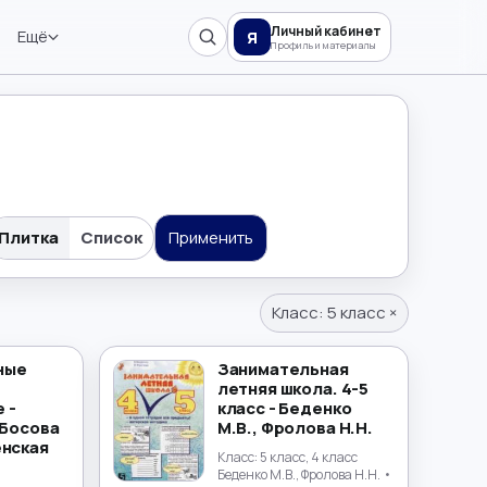
Личный кабинет
Ещё
Я
Профиль и материалы
Плитка
Список
Применить
Класс:
5 класс
×
ные
Занимательная
летняя школа. 4-5
 -
класс - Беденко
 Босова
М.В., Фролова Н.Н.
енская
Класс:
5 класс, 4 класс
Беденко М.В., Фролова Н.Н.
•