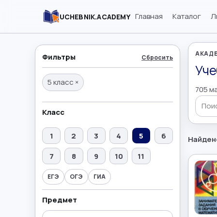
Главная
Каталог
Л
UCHEBNIK.ACADEMY
АКАДЕ
Фильтры
Сбросить
Уче
5 класс
×
705 м
Поиск
Класс
1
2
3
4
5
6
Найден
7
8
9
10
11
ЕГЭ
ОГЭ
ГИА
Предмет