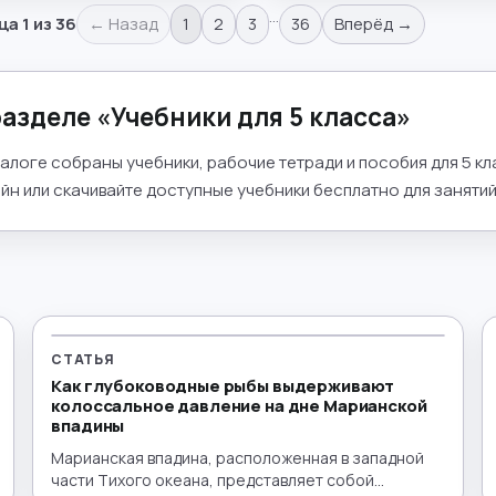
…
ца
1
из
36
← Назад
1
2
3
36
Вперёд →
разделе «
Учебники для 5 класса
»
талоге собраны учебники, рабочие тетради и пособия для 5 к
йн или скачивайте доступные учебники бесплатно для занятий 
СТАТЬЯ
Как глубоководные рыбы выдерживают
колоссальное давление на дне Марианской
впадины
Марианская впадина, расположенная в западной
части Тихого океана, представляет собой