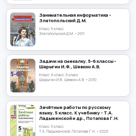
Маркетинг
→
Математика
→
Занимательная информатика -
Златопольский Д.М.
Менеджмент
Класс:
5 класс
→
Златопольский Д.М.
• 2011
Музыка
→
Налогообложение
→
Задачи на смекалку. 5-6 классы -
Шарыгин И.Ф., Шевкин А.В.
Немецкий язык
→
Класс:
6 класс, 5 класс
Шарыгин И.Ф., Шевкин А.В.
• 2010
ОБЖ
→
Обществознание
→
Зачётные работы по русскому
языку. 5 класс. К учебнику - Т.А.
Окружающий мир
→
Ладыженской и др., Потапова Г.Н.
Класс:
5 класс
Польский язык
→
Т.А. Ладыженской, Потапова Г.Н.
• 2020