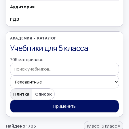
Аудитория
География
→
ГДЗ
Геометрия
→
Греческий язык
→
АКАДЕМИЯ • КАТАЛОГ
Учебники для 5 класса
Дополнительно
→
705 материалов
Естествознание
→
Иврит
→
Поиск учебников
Иностранные языки
→
Плитка
Список
Информатика
Применить
→
Искусство
→
Найдено: 705
Класс:
5 класс
×