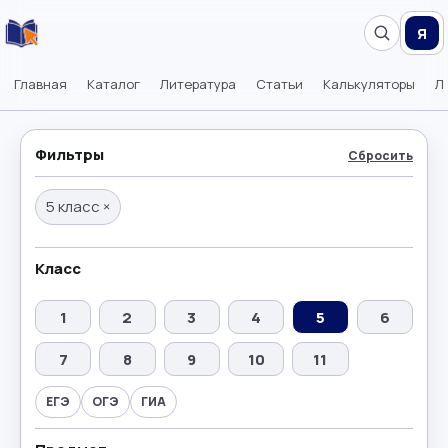
Я
Главная
Каталог
Литература
Статьи
Калькуляторы
Л
Фильтры
Сбросить
5 класс
×
Класс
1
2
3
4
5
6
7
8
9
10
11
ЕГЭ
ОГЭ
ГИА