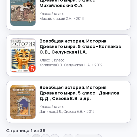
Михайловский Ф.А.
Класс:
5 класс
Михайловский Ф.А.
• 2013
Всеобщая история. История
Древнего мира. 5 класс - Колпаков
С.В., Селунская Н.А.
Класс:
5 класс
Колпаков С.В., Селунская Н.А.
• 2012
Всеобщая история. История
Древнего мира. 5 класс - Данилов
Д.Д., Сизова Е.В. и др.
Класс:
5 класс
Данилов Д.Д., Сизова Е.В.
• 2015
Страница
1
из
36