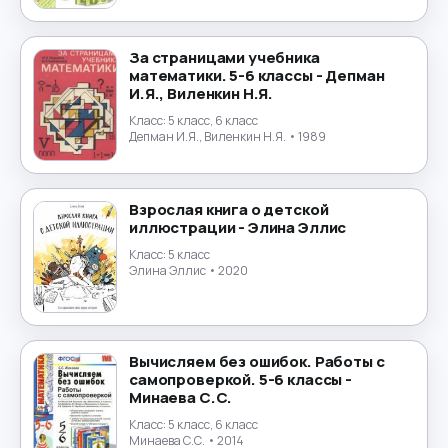
Португальский язык
→
За страницами учебника
математики. 5-6 классы - Депман
Природоведение
→
И.Я., Виленкин Н.Я.
Класс:
5 класс, 6 класс
Психология
→
Депман И.Я., Виленкин Н.Я.
• 1989
Религиоведение
→
Взрослая книга о детской
Русский язык
→
иллюстрации - Элина Эллис
Класс:
5 класс
Технология
Элина Эллис
• 2020
→
Труд
→
Вычисляем без ошибок. Работы с
Турецкий язык
→
самопроверкой. 5-6 классы -
Минаева С.С.
Украинский язык
→
Класс:
5 класс, 6 класс
Минаева С.С.
• 2014