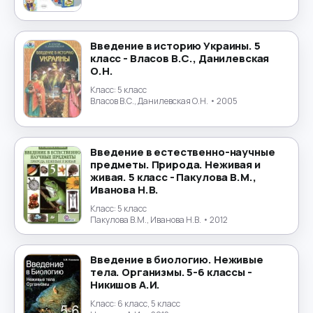
Физика
→
Физическая культура
→
Введение в историю Украины. 5
класс - Власов В.С., Данилевская
О.Н.
Финансы
→
Класс:
5 класс
Власов В.С., Данилевская О.Н.
• 2005
Финский язык
→
Французский язык
→
Введение в естественно-научные
предметы. Природа. Неживая и
живая. 5 класс - Пакулова В.М.,
Химия
→
Иванова Н.В.
Класс:
5 класс
Черчение
→
Пакулова В.М., Иванова Н.В.
• 2012
Чешский язык
→
Введение в биологию. Неживые
тела. Организмы. 5-6 классы -
Шведский язык
→
Никишов А.И.
Класс:
6 класс, 5 класс