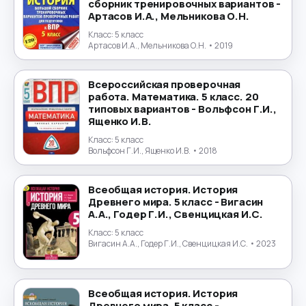
сборник тренировочных вариантов -
Артасов И.А., Мельникова О.Н.
Класс:
5 класс
Артасов И.А., Мельникова О.Н.
• 2019
Всероссийская проверочная
работа. Математика. 5 класс. 20
типовых вариантов - Вольфсон Г.И.,
Ященко И.В.
Класс:
5 класс
Вольфсон Г.И., Ященко И.В.
• 2018
Всеобщая история. История
Древнего мира. 5 класс - Вигасин
А.А., Годер Г.И., Свенцицкая И.С.
Класс:
5 класс
Вигасин А.А., Годер Г.И., Свенцицкая И.С.
• 2023
Всеобщая история. История
Древнего мира. 5 класс -