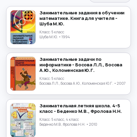
Испанский язык
→
Занимательные задания в обучении
математике. Книга для учителя -
История
→
Шуба М.Ю.
Класс:
5 класс
История России
→
Шуба М.Ю.
• 1994
Итальянский язык
→
Занимательные задачи по
Китайский язык
→
информатике - Босова Л.Л., Босова
А.Ю., Коломенская Ю.Г.
Культурология
→
Класс:
5 класс
Босова Л.Л., Босова А.Ю., Коломенская Ю.Г.
• 2007
Латинский язык
→
Занимательная летняя школа. 4-5
Литература
→
класс - Беденко М.В., Фролова Н.Н.
Класс:
5 класс, 4 класс
Литературное чтение
→
Беденко М.В., Фролова Н.Н.
• 2010