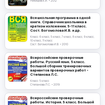
Экология
→
Никишов А.И.
• 2012
Экономика
→
Вся школьная программа в одной
книге. Справочник школьника в
Юриспруденция
→
кратком изложении. 5-11 класс.
Сост. Богомолова И.В. и др.
Японский язык
→
Класс:
6 класс, 5 класс, 7 класс, 8 класс, 9 класс,
10 класс, 11 класс
Сост. Богомолова И.В.
• 2010
Всероссийские проверочные
работы. Русский язык. 5 класс.
Большой сборник тренировочных
вариантов проверочных работ -
Степанова Л.С.
Класс:
5 класс
Степанова Л.С.
• 2019
Всероссийские проверочные
работы. История. 5 класс. Большой