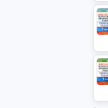
История
→
История России
→
Итальянский язык
→
Китайский язык
→
Культурология
→
Латинский язык
→
Литература
→
Литературное чтение
→
Маркетинг
→