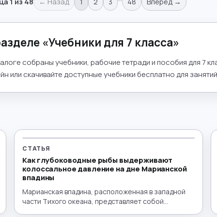
ца
1
из
48
← Назад
1
2
3
48
Вперёд →
разделе «
Учебники для 7 класса
»
талоге собраны учебники, рабочие тетради и пособия для 7 к
йн или скачивайте доступные учебники бесплатно для занятий 
СТАТЬЯ
Как глубоководные рыбы выдерживают
колоссальное давление на дне Марианской
впадины
Марианская впадина, расположенная в западной
части Тихого океана, представляет собой
глубочайший желоб на Земле, где жизнь