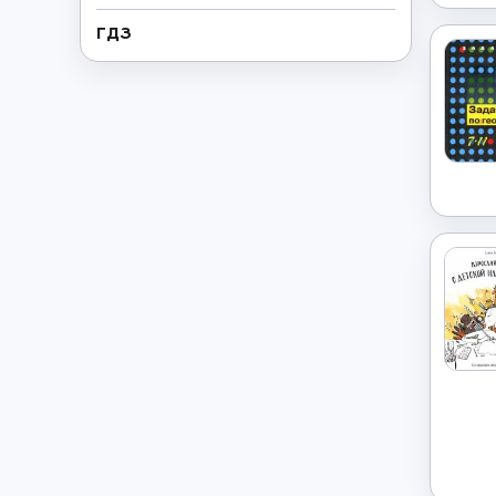
ГДЗ
Геометрия
→
Греческий язык
→
Дополнительно
→
Естествознание
→
Иврит
→
Иностранные языки
→
Информатика
→
Искусство
→
Испанский язык
→