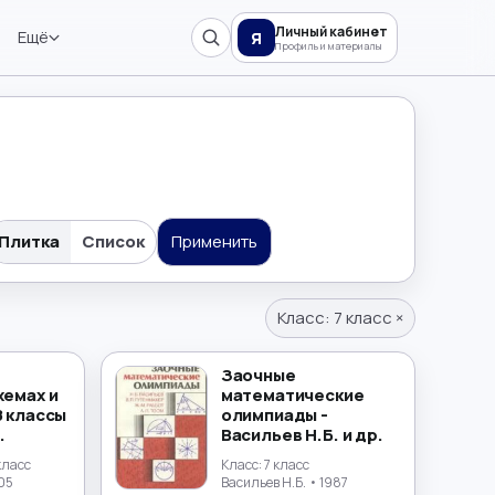
Личный кабинет
Ещё
Я
Профиль и материалы
Плитка
Список
Применить
Класс:
7 класс
×
Заочные
хемах и
математические
8 классы
олимпиады -
.
Васильев Н.Б. и др.
 класс
Класс:
7 класс
05
Васильев Н.Б.
• 1987