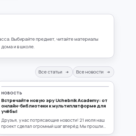
ласса. Выбирайте предмет, читайте материалы
дома и в школе.
Все статьи
Все новости
НОВОСТЬ
Встречайте новую эру Uchebnik Academy: от
онлайн-библиотеки к мультиплатформе для
учёбы!
Друзья, у нас потрясающие новости! 21 июля наш
проект сделал огромный шаг вперёд. Мы прошли
путь от удобной электронной библиотеки до