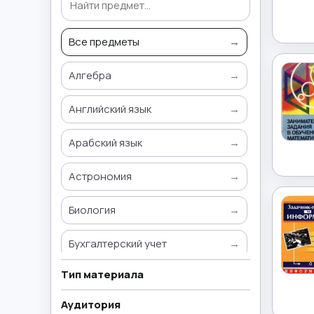
Все предметы
→
Алгебра
→
Английский язык
→
Арабский язык
→
Астрономия
→
Биология
→
Бухгалтерский учет
→
Тип материала
Всемирная история
→
Аудитория
География
→