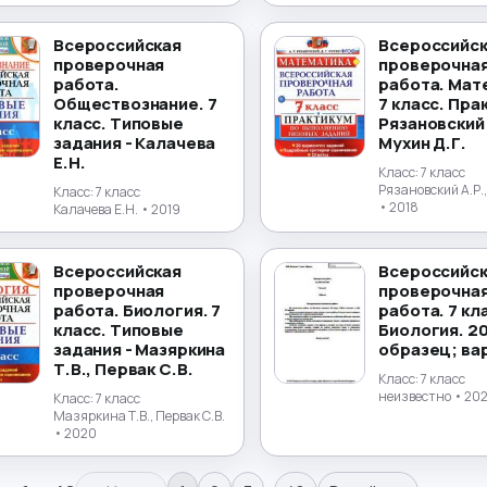
Всероссийская
Всероссийс
проверочная
проверочна
работа.
работа. Мат
Обществознание. 7
7 класс. Пра
класс. Типовые
Рязановский 
задания - Калачева
Мухин Д.Г.
Е.Н.
Класс:
7 класс
Рязановский А.Р.,
Класс:
7 класс
• 2018
Калачева Е.Н.
• 2019
Всероссийская
Всероссийс
проверочная
проверочна
работа. Биология. 7
работа. 7 кл
класс. Типовые
Биология. 20
задания - Мазяркина
образец; ва
Т.В., Первак С.В.
Класс:
7 класс
неизвестно
• 20
Класс:
7 класс
Мазяркина Т.В., Первак С.В.
• 2020
…