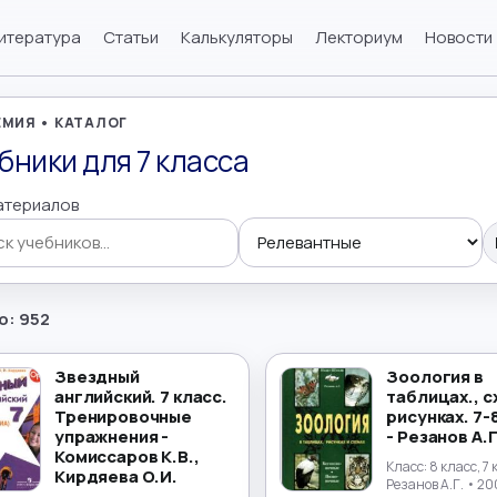
итература
Статьи
Калькуляторы
Лекториум
Новости
МИЯ • КАТАЛОГ
бники для 7 класса
атериалов
 учебников
о: 952
Звездный
Зоология в
английский. 7 класс.
таблицах., с
Тренировочные
рисунках. 7-
упражнения -
- Резанов А.Г
Комиссаров К.В.,
Класс:
8 класс, 7
Кирдяева О.И.
Резанов А.Г.
• 20