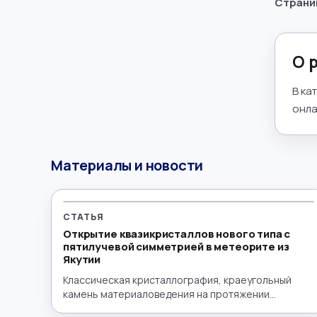
Страни
Математика
→
Менеджмент
→
О 
Музыка
→
В ка
онла
Налогообложение
→
Немецкий язык
→
Материалы и новости
ОБЖ
→
Обществознание
→
СТАТЬЯ
Открытие квазикристаллов нового типа с
Окружающий мир
→
пятилучевой симметрией в метеорите из
Якутии
Польский язык
→
Классическая кристаллография, краеугольный
камень материаловедения на протяжении
столетий, строится на принципе периодичности —
Португальский язык
→