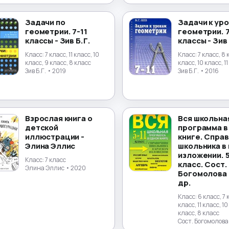
Задачи по
Задачи к ур
геометрии. 7-11
геометрии. 7
классы - Зив Б.Г.
классы - Зив 
Класс:
7 класс, 11 класс, 10
Класс:
7 класс, 8 
класс, 9 класс, 8 класс
класс, 10 класс, 1
Зив Б.Г.
• 2019
Зив Б.Г.
• 2016
Взрослая книга о
Вся школьна
детской
программа в
иллюстрации -
книге. Спра
Элина Эллис
школьника в
изложении. 5
Класс:
7 класс
класс. Сост.
Элина Эллис
• 2020
Богомолова И
др.
Класс:
6 класс, 7 
класс, 11 класс, 10
класс, 8 класс
Сост. Богомолова 