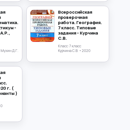
кая
Всероссийская
я
проверочная
ематика.
работа. География.
ктикум -
7 класс. Типовые
А.Р.,
задания - Курчина
С.В.
Класс:
7 класс
 Мухин Д.Г.
Курчина С.В.
• 2020
кая
я
асс.
20 г. (
рианты )
20