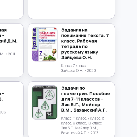
ная
Задания на
 -
понимание текста. 7
ий Д.М.
класс. Рабочая
тетрадь по
русскому языку -
.М.
• 2011
Зайцева О.Н.
Класс:
7 класс
Зайцева О.Н.
• 2020
Задачи по
 -
геометрии. Пособие
В.
для 7-11 классов -
Зив Б.Г., Мейлер
В.М., Баханский А.Г.
006
Класс:
11 класс, 7 класс, 8
класс, 9 класс, 10 класс
Зив Б.Г., Мейлер В.М.,
Баханский А.Г.
• 2013