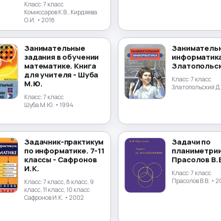
Класс:
7 класс
Комиссаров К.В., Кирдяева
О.И.
• 2018
Занимательные
Заниматель
задания в обучении
информатика
математике. Книга
Златопольск
для учителя - Шуба
Класс:
7 класс
М.Ю.
Златопольский Д
Класс:
7 класс
Шуба М.Ю.
• 1994
Задачник-практикум
Задачи по
по информатике. 7-11
планиметрии
классы - Сафронов
Прасолов В.
И.К.
Класс:
7 класс
Прасолов В.В.
• 2
Класс:
7 класс, 8 класс, 9
класс, 11 класс, 10 класс
Сафронов И.К.
• 2002