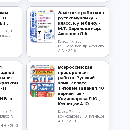
окам
Зачётные работы по
-11
русскому языку. 7
Б.Г.
класс. К учебнику -
М.Т. Баранова и др.
класс, 9
Аксенова Л.А.
1 класс
Класс:
7 класс
М.Т. Баранова, др. Аксенова
Л.А.
• 2016
я
Всероссийская
 одной
проверочная
вочник
работа. Русский
 кратком
язык. 7 класс.
-11
Типовые задания. 10
вариантов -
.В. и
Комиссарова Л.Ю.,
Кузнецов А.Ю.
класс, 5
Класс:
7 класс
 класс, 9
Комиссарова Л.Ю., Кузнецов
А.Ю.
• 2020
И.В.
• 2010