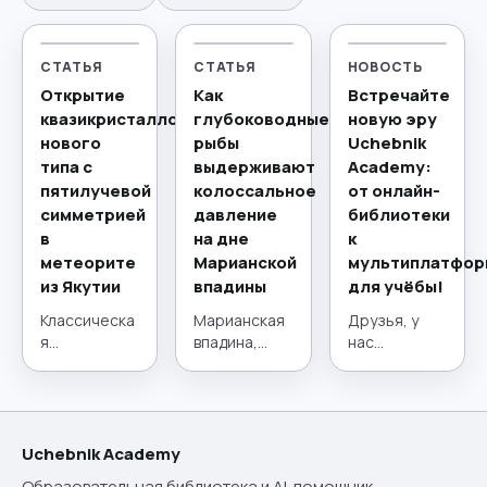
СТАТЬЯ
СТАТЬЯ
НОВОСТЬ
Открытие
Как
Встречайте
квазикристаллов
глубоководные
новую эру
нового
рыбы
Uchebnik
типа с
выдерживают
Academy:
пятилучевой
колоссальное
от онлайн-
симметрией
давление
библиотеки
в
на дне
к
метеорите
Марианской
мультиплатфор
из Якутии
впадины
для учёбы!
Классическа
Марианская
Друзья, у
я
впадина,
нас
кристаллогр
расположен
потрясающи
афия,
ная в
е новости! 21
краеугольны
западной
июля наш
й камень
части Тихого
проект
материалов
океана,
сделал
Uchebnik Academy
едения на
представляе
огромный
Образовательная библиотека и AI-помощник.