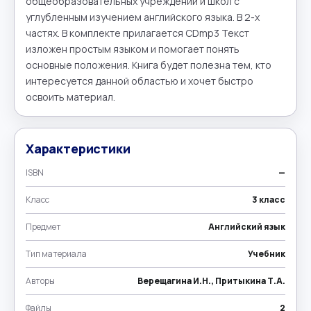
общеобразовательных учреждений и школ с 
углубленным изучением английского языка. В 2-х 
частях. В комплекте прилагается CDmp3 Текст 
изложен простым языком и помогает понять 
основные положения. Книга будет полезна тем, кто 
интересуется данной областью и хочет быстро 
освоить материал.
Характеристики
ISBN
—
Класс
3 класс
Предмет
Английский язык
Тип материала
Учебник
Авторы
Верещагина И.Н., Притыкина Т.А.
Файлы
2