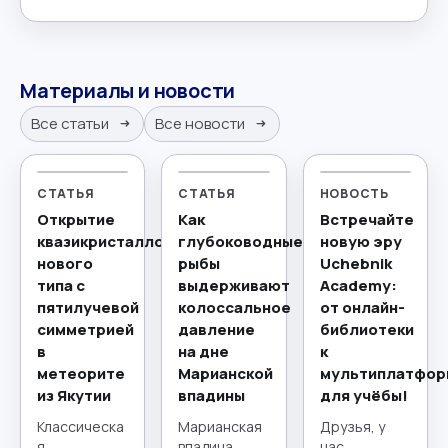
Материалы и новости
Все статьи
Все новости
СТАТЬЯ
СТАТЬЯ
НОВОСТЬ
Открытие
Как
Встречайте
квазикристаллов
глубоководные
новую эру
нового
рыбы
Uchebnik
типа с
выдерживают
Academy:
пятилучевой
колоссальное
от онлайн-
симметрией
давление
библиотеки
в
на дне
к
метеорите
Марианской
мультиплатфор
из Якутии
впадины
для учёбы!
Классическа
Марианская
Друзья, у
я
впадина,
нас