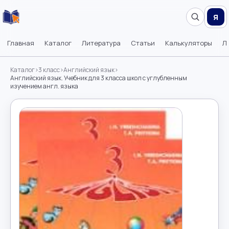
Я
Главная
Каталог
Литература
Статьи
Калькуляторы
Л
Каталог
›
3 класс
›
Английский язык
›
Английский язык. Учебник для 3 класса школ с углубленным
изучением англ. языка