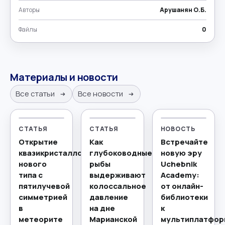
Авторы
Арушанян О.Б.
Файлы
0
Материалы и новости
Все статьи
Все новости
СТАТЬЯ
СТАТЬЯ
НОВОСТЬ
Открытие
Как
Встречайте
квазикристаллов
глубоководные
новую эру
нового
рыбы
Uchebnik
типа с
выдерживают
Academy:
пятилучевой
колоссальное
от онлайн-
симметрией
давление
библиотеки
в
на дне
к
метеорите
Марианской
мультиплатфор