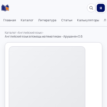
Я
Главная
Каталог
Литература
Статьи
Калькуляторы
Л
Каталог
›
Английский язык
›
Английский язык в помощь математикам - Арушанян О.Б