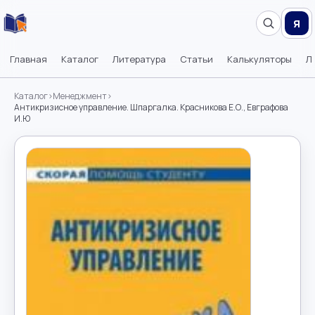
Я
Главная
Каталог
Литература
Статьи
Калькуляторы
Л
Каталог
›
Менеджмент
›
Антикризисное управление. Шпаргалка. Красникова Е.О., Евграфова
И.Ю