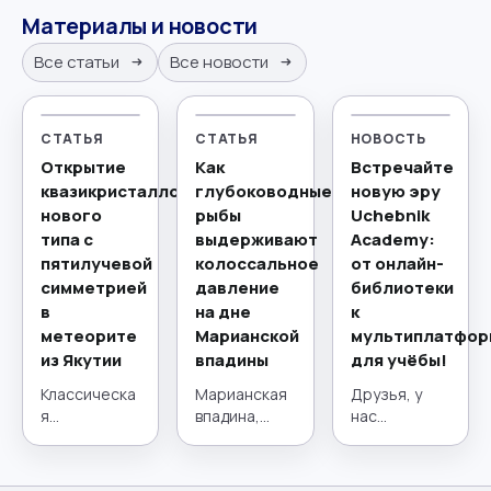
Материалы и новости
Все статьи
Все новости
СТАТЬЯ
СТАТЬЯ
НОВОСТЬ
Открытие
Как
Встречайте
квазикристаллов
глубоководные
новую эру
нового
рыбы
Uchebnik
типа с
выдерживают
Academy:
пятилучевой
колоссальное
от онлайн-
симметрией
давление
библиотеки
в
на дне
к
метеорите
Марианской
мультиплатфор
из Якутии
впадины
для учёбы!
Классическа
Марианская
Друзья, у
я
впадина,
нас
кристаллогр
расположен
потрясающи
афия,
ная в
е новости! 21
краеугольны
западной
июля наш